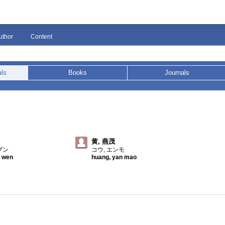
uthor
Content
als
Books
Journals
黄, 燕茂
ブン
コウ, エンモ
g wen
huang, yan mao