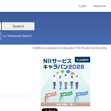
Login
Japanese
Search
Advanced Search
Additional updates to integrate CiNii Books functionality