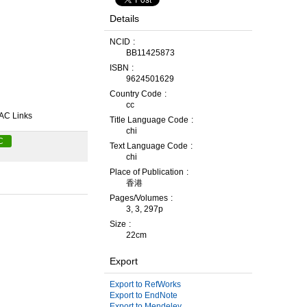
Details
NCID
BB11425873
ISBN
9624501629
Country Code
cc
AC Links
Title Language Code
chi
C
Text Language Code
chi
Place of Publication
香港
Pages/Volumes
3, 3, 297p
Size
22cm
Export
Export to RefWorks
Export to EndNote
Export to Mendeley