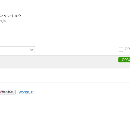
ン ケンキュウ
n jiu
OP
OPA
WorldCat