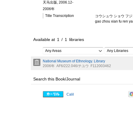
天马出版, 2006.12-
2006年
Title Transcription
コウシュウ ショウ フジ
gao zhou xian fu ren ya
Available at
1
/
1
libraries
Any Areas
Any Libraries
National Museum of Ethnology. Library
2006年
AF6/222.046/チユウ
F112003462
Search this Book/Journal
Calil