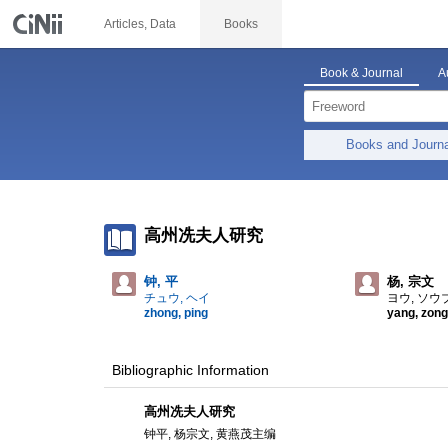
Articles, Data
Books
Book & Journal
A
Books and Journ
高州冼夫人研究
钟, 平
杨, 宗文
チュウ, ヘイ
ヨウ, ソウ
zhong, ping
yang, zon
Bibliographic Information
高州冼夫人研究
钟平, 杨宗文, 黄燕茂主编