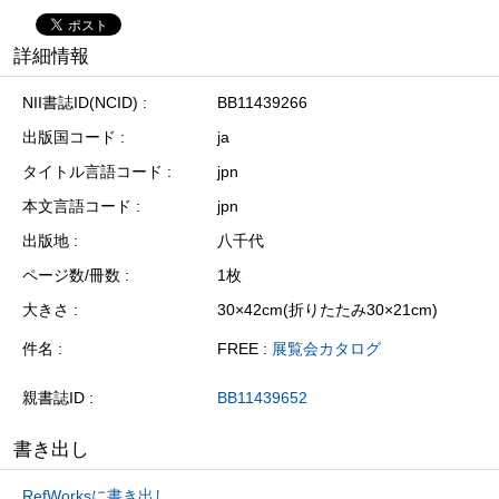
詳細情報
NII書誌ID(NCID)
BB11439266
出版国コード
ja
タイトル言語コード
jpn
本文言語コード
jpn
出版地
八千代
ページ数/冊数
1枚
大きさ
30×42cm(折りたたみ30×21cm)
件名
FREE :
展覧会カタログ
親書誌ID
BB11439652
書き出し
RefWorksに書き出し