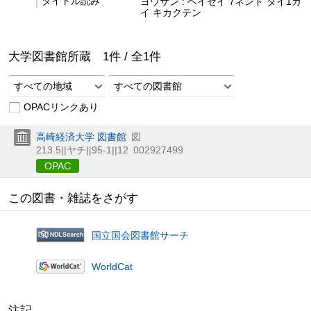
タイトル読み
ヨウサン : ヘイセイ 7ネンド ダイ1カ
イ キカクテン
大学図書館所蔵
1
件 /
全
1
件
すべての地域
すべての図書館
OPACリンクあり
高崎経済大学 図書館
図
213.5||ヤチ||95-1||12
002927499
OPAC
この図書・雑誌をさがす
国立国会図書館サーチ
WorldCat
注記