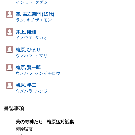
イシモト, タダシ
楽, 吉左衛門 (15代)
ラク, キチザエモン
井上, 隆雄
イノウエ, タカオ
梅原, ひまり
ウメハラ, ヒマリ
梅原, 賢一郎
ウメハラ, ケンイチロウ
梅原, 半二
ウメハラ, ハンジ
書誌事項
美の奇神たち : 梅原猛対話集
梅原猛著