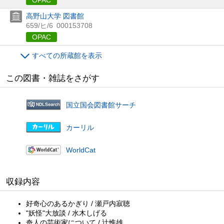
高野山大学 図書館
659/ヒ/6
000153708
OPAC
すべての所蔵館を表示
この図書・雑誌をさがす
国立国会図書館サーチ
カーリル
WorldCat
収録内容
好奇心のあるかぎり / 瀬戸内寂聴
"妖怪"大放談 / 水木しげる
奇人の芸術家について / 辻惟雄