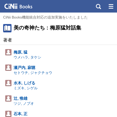
CiNii Books機能統合対応の追加実施をいたしました
美の奇神たち : 梅原猛対話集
著者
梅原, 猛
ウメハラ, タケシ
瀬戸内, 寂聴
セトウチ, ジャクチョウ
水木, しげる
ミズキ, シゲル
辻, 惟雄
ツジ, ノブオ
石本, 正