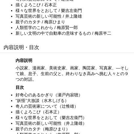
描くよろこび / 石本正
様々な世界をとおして / 樂吉左衛門
写真芸術の新しい可能性 / 井上隆雄
親子のカタチ / 梅原ひまり
人類哲学のこれから / 梅原賢一郎
新しい文明の中で自動車の意味するもの / 梅原半二
内容説明・目次
内容説明
小説家、漫画家、美術史家、画家、陶芸家、写真家、—そし
て娘、息子、生前の父と。終わりなき高みへ挑む人々との９
つの対話。
目次
好奇心のあるかぎり（瀬戸内寂聴）
“妖怪”大放談（水木しげる）
奇人の芸術家について（辻惟雄）
描くよろこび（石本正）
様々な世界をとおして（樂吉左衞門）
写真芸術の新しい可能性（井上隆雄）
親子のカタチ（梅原ひまり）