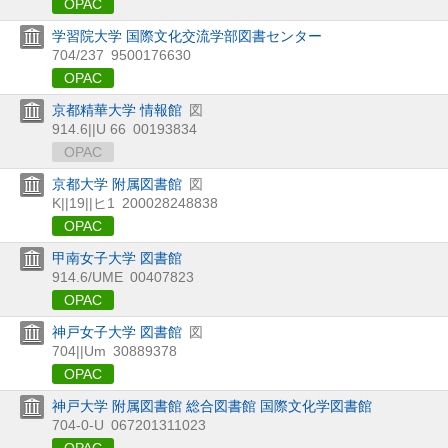
OPAC
学習院大学 国際文化交流学部図書センター
704/237
9500176630
OPAC
京都精華大学 情報館
図
914.6||U 66
00193834
OPAC
京都大学 附属図書館
図
K||19||ヒ1
200028248838
OPAC
甲南女子大学 図書館
914.6/UME
00407823
OPAC
神戸女子大学 図書館
図
704||Um
30889378
OPAC
神戸大学 附属図書館 総合図書館 国際文化学図書館
704-0-U
067201311023
OPAC