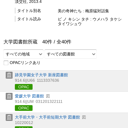
淡交社, 2013.4
タイトル別名
美の奇神たち : 梅原猛対話集
タイトル読み
ビ ノ キシン タチ : ウメハラ タケシ
タイワシュウ
大学図書館所蔵
40
件 /
全
40
件
すべての地域
すべての図書館
OPACリンクあり
跡見学園女子大学 新座図書館
914.6||U66
1113337636
OPAC
愛媛大学 図書館
図
914.6||UM
031201322111
OPAC
大手前大学・大手前短期大学 図書館
図
10220012