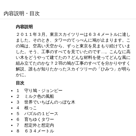
内容説明・目次
内容説明
２０１１年３月。東京スカイツリーは６３４メートルに達し
ました。そのとき、タワーのてっぺんに鳩が止まります。こ
の鳩は、空高い天空から、ずっと東京を見まもり続けていま
した。そう、工事のすべてを見ていたのです…。こんなに高
い木をどうやって建てたの？どんな材料を使ってどんな風に
組み立てたのかな？２羽の鳩が工事のすべてを分かりやすく
解説、誰もが知りたかったスカイツリーの「ひみつ」が明ら
かに。
目次
１ 守り鳩・ジョンピー
２ ミルク色の風船
３ 世界でいちばんのっぽな木
４ 根っこ
５ パズルの１ピース
６ 育ちゆくタワー
７ 想定外と想定内
８ ６３４メートル