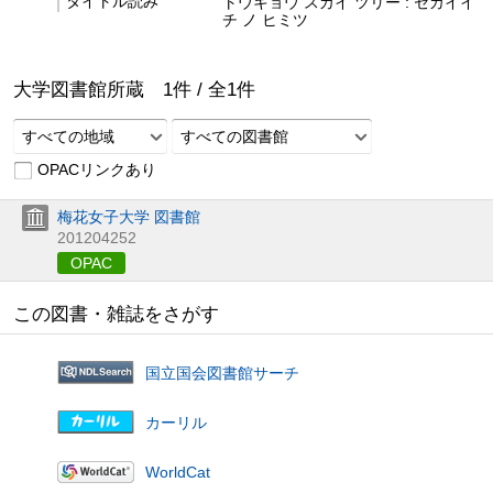
タイトル読み
トウキョウ スカイ ツリー : セカイイ
チ ノ ヒミツ
大学図書館所蔵
1
件 /
全
1
件
すべての地域
すべての図書館
OPACリンクあり
梅花女子大学 図書館
201204252
OPAC
この図書・雑誌をさがす
国立国会図書館サーチ
カーリル
WorldCat