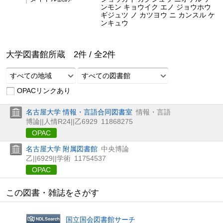
ンモン キョウイク エノ ジョウホウ
ギジュツ ノ カツヨウ ニ カンスル ケ
ンキュウ
大学図書館所蔵
2
件 /
全
2
件
すべての地域
すべての図書館
OPACリンクあり
名古屋大学 情報・言語合同図書室
情報・言語
博論||人情R24||乙6929
11868275
OPAC
名古屋大学 附属図書館
中央博論
乙||6929||学術
11754537
OPAC
この図書・雑誌をさがす
国立国会図書館サーチ