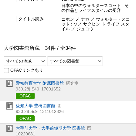
日本の中のウォルタースコット : そ
の作品とライフスタイルの受容
タイトル読み
ニホン ノ ナカ ノ ウォルター・スコ
ット : ソノ サクヒン ト ライフ スタ
イル ノ ジュヨウ
大学図書館所蔵
34
件 /
全
34
件
すべての地域
すべての図書館
OPACリンクあり
愛知教育大学 附属図書館
研究室
930.28||S40
17001652
OPAC
愛知大学 豊橋図書館
図
930.28:Sc9
1311012826
OPAC
大手前大学・大手前短期大学 図書館
図
10220681