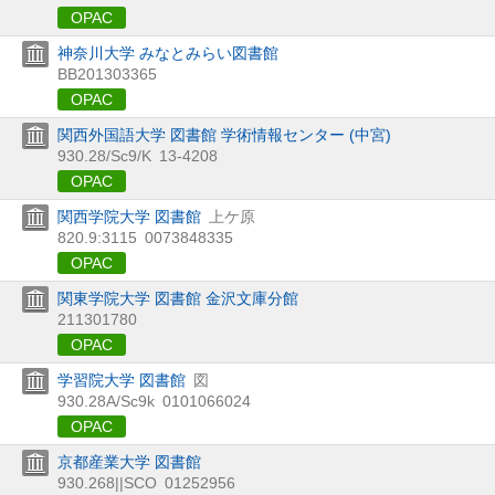
OPAC
神奈川大学 みなとみらい図書館
BB201303365
OPAC
関西外国語大学 図書館 学術情報センター (中宮)
930.28/Sc9/K
13-4208
OPAC
関西学院大学 図書館
上ケ原
820.9:3115
0073848335
OPAC
関東学院大学 図書館 金沢文庫分館
211301780
OPAC
学習院大学 図書館
図
930.28A/Sc9k
0101066024
OPAC
京都産業大学 図書館
930.268||SCO
01252956