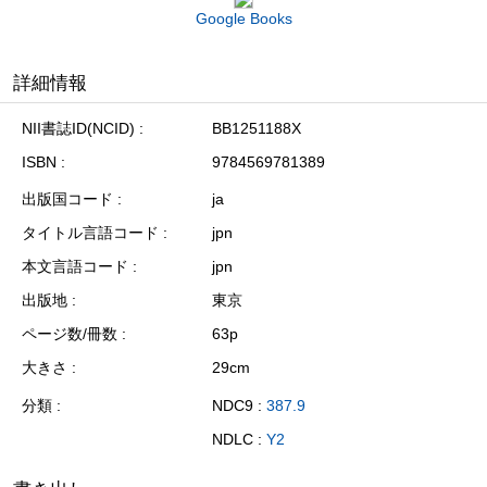
Google Books
詳細情報
NII書誌ID(NCID)
BB1251188X
ISBN
9784569781389
出版国コード
ja
タイトル言語コード
jpn
本文言語コード
jpn
出版地
東京
ページ数/冊数
63p
大きさ
29cm
分類
NDC9 :
387.9
NDLC :
Y2