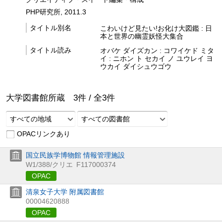
PHP研究所, 2011.3
タイトル別名
こわいけど見たい!お化け大図鑑 : 日
本と世界の幽霊妖怪大集合
タイトル読み
オバケ ダイズカン : コワイケド ミタ
イ : ニホン ト セカイ ノ ユウレイ ヨ
ウカイ ダイシュウゴウ
大学図書館所蔵
3
件 /
全
3
件
すべての地域
すべての図書館
OPACリンクあり
国立民族学博物館 情報管理施設
W1/388/クリエ
F117000374
OPAC
清泉女子大学 附属図書館
00004620888
OPAC