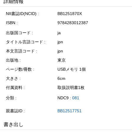
詳細情報
NII書誌ID(NCID)
BB1251870X
ISBN
9784283012387
出版国コード
ja
タイトル言語コード
jpn
本文言語コード
jpn
出版地
東京
ページ数/冊数
USBメモリ 1個
大きさ
6cm
付属資料
取扱説明書1枚
分類
NDC9 :
081
親書誌ID
BB12517751
書き出し