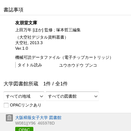
書誌事項
友朋堂文庫
上田万年 [ほか] 監修 ; 塚本哲三編集
（大空社デジタル資料叢書）
大空社, 2013.3
Ver.1.0
機械可読データファイル（電子チップカートリッジ）
タイトル読み
ユウホウドウ ブンコ
大学図書館所蔵
1
件 /
全
1
件
すべての地域
すべての図書館
OPACリンクあり
大阪樟蔭女子大学 図書館
W081||Y96
465978D
OPAC