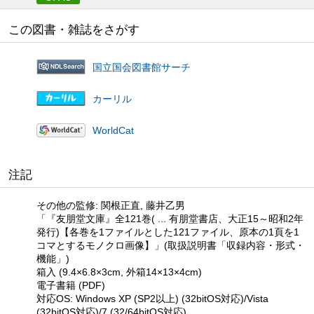
この図書・雑誌をさがす
国立国会図書館サーチ
カーリル
WorldCat
注記
その他の監修: 関根正直, 藤井乙男
「『友朋堂文庫』全121巻( ... 有朋堂書店、大正15～昭和2年
発行)【各巻を1ファイルとした121ファイル、原本の1頁を1
コマとするモノクロ画像】」(取扱説明書「収録内容・形式・
機能」)
箱入 (9.4×6.8×3cm, 外箱14×13×4cm)
電子書籍 (PDF)
対応OS: Windows XP (SP2以上) (32bitOS対応)/Vista
(32bitOS対応)/7 (32/64bitOS対応)