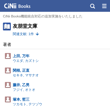
CiNii Books機能統合対応の追加実施をいたしました
友朋堂文庫
関連文献: 1件
著者
上田, 万年
ウエダ, カズトシ
関根, 正直
セキネ, マサナオ
藤井, 乙男
フジイ, オトオ
塚本, 哲三
ツカモト, テツゾウ