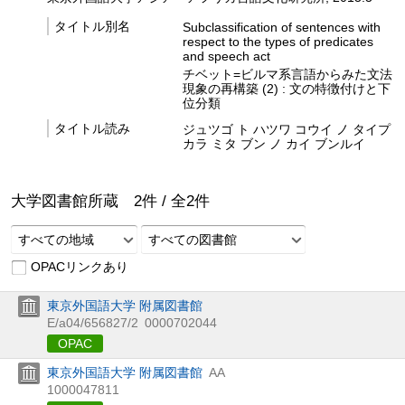
タイトル別名
Subclassification of sentences with
respect to the types of predicates
and speech act
チベット=ビルマ系言語からみた文法
現象の再構築 (2) : 文の特徴付けと下
位分類
タイトル読み
ジュツゴ ト ハツワ コウイ ノ タイプ
カラ ミタ ブン ノ カイ ブンルイ
大学図書館所蔵
2
件 /
全
2
件
すべての地域
すべての図書館
OPACリンクあり
東京外国語大学 附属図書館
E/a04/656827/2
0000702044
OPAC
東京外国語大学 附属図書館
AA
1000047811