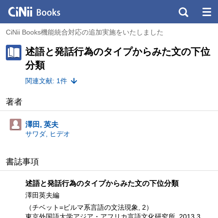
CiNii Books機能統合対応の追加実施をいたしました
述語と発話行為のタイプからみた文の下位
分類
関連文献: 1件
著者
澤田, 英夫
サワダ, ヒデオ
書誌事項
述語と発話行為のタイプからみた文の下位分類
澤田英夫編
（チベット=ビルマ系言語の文法現象, 2）
東京外国語大学アジア・アフリカ言語文化研究所, 2013.3