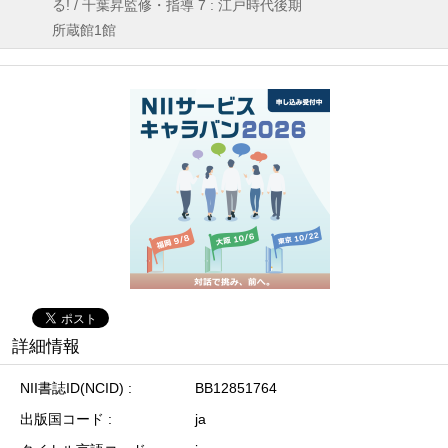
る! / 千葉昇監修・指導 7 : 江戸時代後期
所蔵館1館
詳細情報
NII書誌ID(NCID)
BB12851764
出版国コード
ja