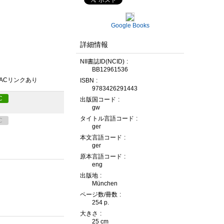
Google Books
詳細情報
NII書誌ID(NCID)
BB12961536
PACリンクあり
ISBN
9783426291443
C
出版国コード
gw
タイトル言語コード
C
ger
本文言語コード
ger
原本言語コード
eng
出版地
München
ページ数/冊数
254 p.
大きさ
25 cm