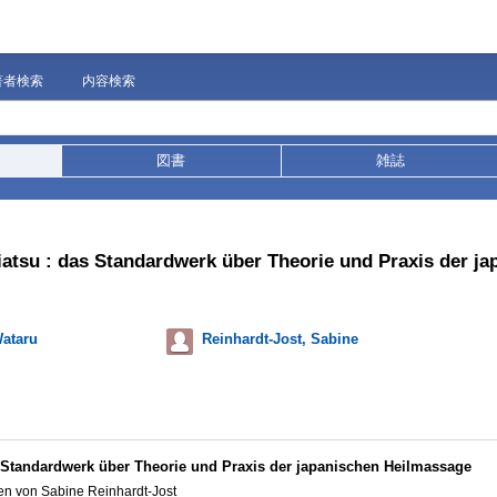
著者検索
内容検索
図書
雑誌
atsu : das Standardwerk über Theorie und Praxis der ja
Wataru
Reinhardt-Jost, Sabine
 Standardwerk über Theorie und Praxis der japanischen Heilmassage
en von Sabine Reinhardt-Jost