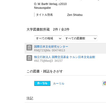
O. W. Barth Verlag, c2010
Neuausgabe
タイトル別名
Zen Shiatsu
大学図書館所蔵
2
件 /
全
2
件
すべての地域
すべての図書館
国際日本文化研究センター
RM||723||Ma
00474613
独立行政法人 国際交流基金 ケルン日本文化会館
492.75||Mas||3
34157
この図書・雑誌をさがす
カーリル
注記