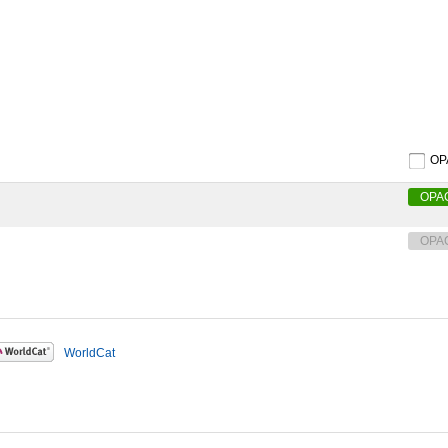
O
OPA
OPA
WorldCat