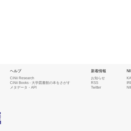
ヘルプ
新着情報
N
CiNii Research
お知らせ
K
CiNii Books - 大学図書館の本をさがす
RSS
I
メタデータ・API
Twitter
N