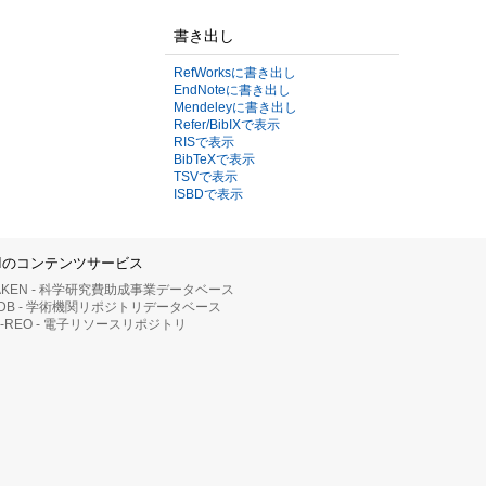
書き出し
RefWorksに書き出し
EndNoteに書き出し
Mendeleyに書き出し
Refer/BibIXで表示
RISで表示
BibTeXで表示
TSVで表示
ISBDで表示
IIのコンテンツサービス
AKEN - 科学研究費助成事業データベース
RDB - 学術機関リポジトリデータベース
II-REO - 電子リソースリポジトリ