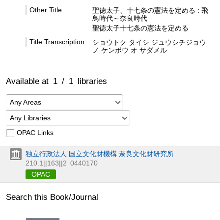
Other Title
聖徳太子、十七条の憲法を定める : 飛
鳥時代～奈良時代
聖徳太子十七条の憲法を定める
Title Transcription
ショウトク タイシ ジュウシチジョウ
ノ ケンポウ オ サダメル
Available at
1
/
1
libraries
Any Areas
Any Libraries
OPAC Links
独立行政法人 国立文化財機構 奈良文化財研究所
210.1||163||2
0440170
OPAC
Search this Book/Journal