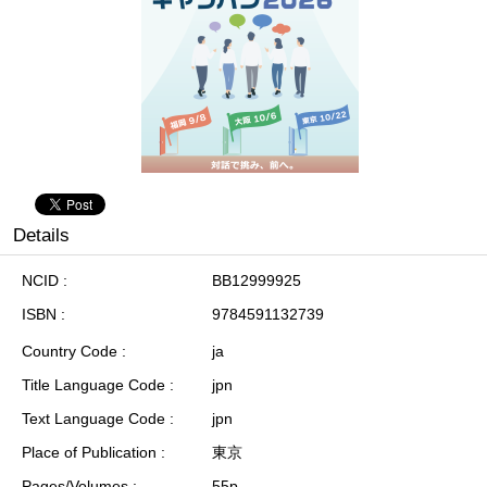
Details
NCID
BB12999925
ISBN
9784591132739
Country Code
ja
Title Language Code
jpn
Text Language Code
jpn
Place of Publication
東京
Pages/Volumes
55p