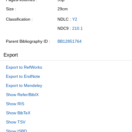
Size
29cm
Classification
NDLC :
Y2
NDC9 :
210.1
Parent Bibliography ID
BB12851764
Export
Export to RefWorks
Export to EndNote
Export to Mendeley
Show Refer/BibIX
Show RIS
Show BibTeX
Show TSV
Show ISBD