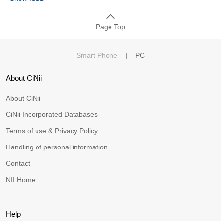
Page Top
Smart Phone
|
PC
About CiNii
About CiNii
CiNii Incorporated Databases
Terms of use & Privacy Policy
Handling of personal information
Contact
NII Home
Help