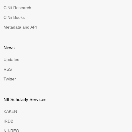
CiNii Research
CiNii Books
Metadata and API
News
Updates
RSS
Twitter
NII Scholarly Services
KAKEN
IRDB
NII-REO