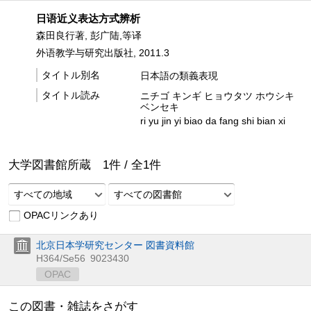
日语近义表达方式辨析
森田良行著, 彭广陆,等译
外语教学与研究出版社, 2011.3
タイトル別名
日本語の類義表現
タイトル読み
ニチゴ キンギ ヒョウタツ ホウシキ
ベンセキ
ri yu jin yi biao da fang shi bian xi
大学図書館所蔵
1
件 /
全
1
件
すべての地域
すべての図書館
OPACリンクあり
北京日本学研究センター 図書資料館
H364/Se56
9023430
OPAC
この図書・雑誌をさがす