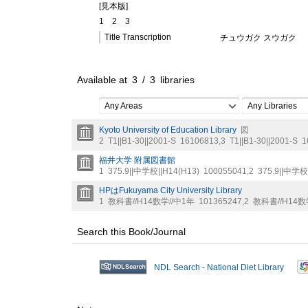
[見本版]
1
2
3
Title Transcription
チュウガク スウガク
Available at
3
/
3
libraries
Any Areas
Any Libraries
Kyoto University of Education Library
図
2
T1||B1-30||2001-S
16106813
,
3
T1||B1-30||2001-S
1
福井大学 附属図書館
1
375.9||中学校||H14(H13)
100055041
,
2
375.9||中学校
HPはFukuyama City University Library
1
教科書//H14数学//中1年
101365247
,
2
教科書//H14数
Search this Book/Journal
NDL Search - National Diet Library