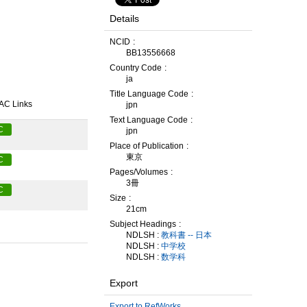
Details
NCID
BB13556668
Country Code
ja
Title Language Code
AC Links
jpn
Text Language Code
C
jpn
Place of Publication
東京
C
Pages/Volumes
3冊
C
Size
21cm
Subject Headings
NDLSH :
教科書 -- 日本
NDLSH :
中学校
NDLSH :
数学科
Export
Export to RefWorks