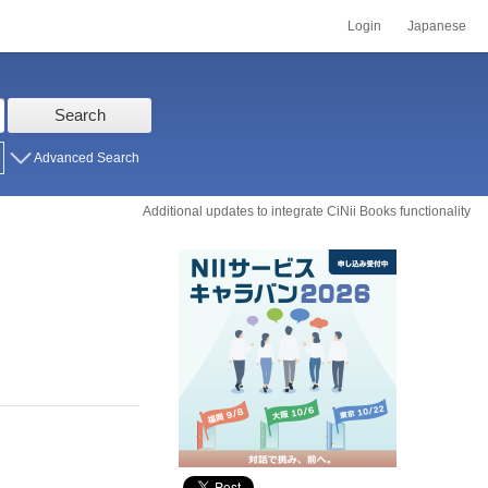
Login
Japanese
Search
Advanced Search
Additional updates to integrate CiNii Books functionality