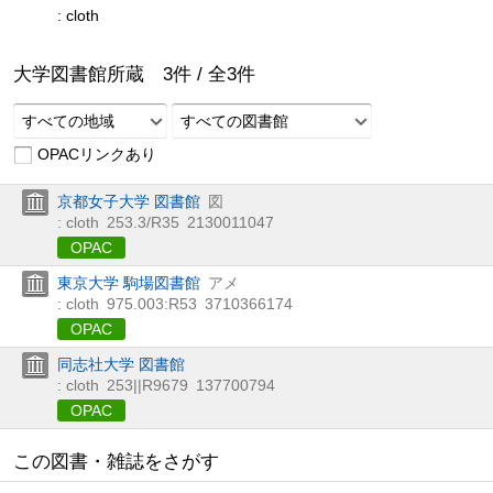
: cloth
大学図書館所蔵
3
件 /
全
3
件
すべての地域
すべての図書館
OPACリンクあり
京都女子大学 図書館
図
: cloth
253.3/R35
2130011047
OPAC
東京大学 駒場図書館
アメ
: cloth
975.003:R53
3710366174
OPAC
同志社大学 図書館
: cloth
253||R9679
137700794
OPAC
この図書・雑誌をさがす