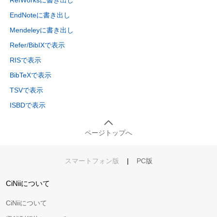
RefWorksに書き出し
EndNoteに書き出し
Mendeleyに書き出し
Refer/BibIXで表示
RISで表示
BibTeXで表示
TSVで表示
ISBDで表示
ページトップへ
スマートフォン版
|
PC版
CiNiiについて
CiNiiについて