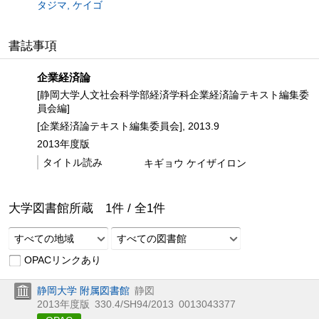
タジマ, ケイゴ
書誌事項
企業経済論
[静岡大学人文社会科学部経済学科企業経済論テキスト編集委
員会編]
[企業経済論テキスト編集委員会], 2013.9
2013年度版
タイトル読み
キギョウ ケイザイロン
大学図書館所蔵
1
件 /
全
1
件
すべての地域
すべての図書館
OPACリンクあり
静岡大学 附属図書館
静図
2013年度版
330.4/SH94/2013
0013043377