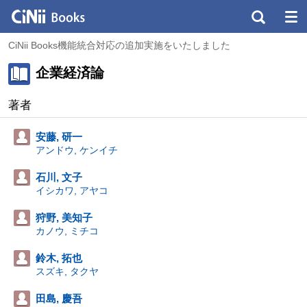
CiNii Books機能統合対応の追加実施をいたしました
企業経済論
著者
安藤, 研一
アンドウ, ケンイチ
石川, 文子
イシカワ, アヤコ
狩野, 美知子
カノウ, ミチコ
鈴木, 拓也
スズキ, タクヤ
田島, 慶吾