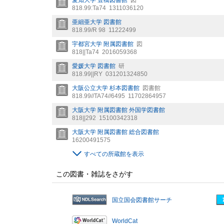
818.99:Ta74
1311036120
亜細亜大学 図書館
818.99/R 98
11222499
宇都宮大学 附属図書館
図
818||Ta74
2016059368
愛媛大学 図書館
研
818.99||RY
031201324850
大阪公立大学 杉本図書館
図書館
818.99//TA74//6495
11702864957
大阪大学 附属図書館 外国学図書館
818||292
15100342318
大阪大学 附属図書館 総合図書館
16200491575
すべての所蔵館を表示
この図書・雑誌をさがす
国立国会図書館サーチ
WorldCat