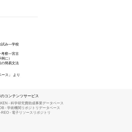
の試み—学校
一考察—宮古
事例に）
語の簡易文法
ベース」 より
IIのコンテンツサービス
AKEN - 科学研究費助成事業データベース
RDB - 学術機関リポジトリデータベース
II-REO - 電子リソースリポジトリ