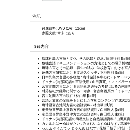
注記
付属資料: DVD (1枚 ; 12cm)
参照文献: 章末にあり
収録内容
琉球列島の言語と文化 : その記録と継承 / 田窪行則 [執筆]
危機言語ドキュメンテーションの方法としての電子博物館作成
琉球方言とその記録、再生の試み : 学校教育における宮古方
危機方言研究における文法スケッチ / 下地理則 [執筆]
日本列島の言語の多様性 : 琉球諸語を中心に / トマ・ペラ
ドゥナン(与那国)語の言語使用 / 山田真寛, トマ・ペラール
宮古池間方言における言語衰退過程の考察 : 話者の体験談を通
村落祭祀の継承に関する一考察 : 宮古島西原の「ミャークヅ
宮古池間方言の現在 / 林由華 [執筆]
言語と文化の記録をもとにした学術コンテンツ作成の試み : 
琉球語宮古池間方言の談話資料 / 林由華 [執筆]
奄美語喜界島上嘉鉄方言の談話資料 / 白田理人 [執筆]
奄美語喜界島小野津方言の談話資料 / 白田理人 [執筆]
ドゥナン(与那国)語の簡易文法と自然談話資料 / 山田真寛,
カナルおばーぬゆがたい : みまむいぶすぬはなす / 花城千
っふぁ そぅだてぃ じゃんぬ はなす / 花城千枝子 [作話・