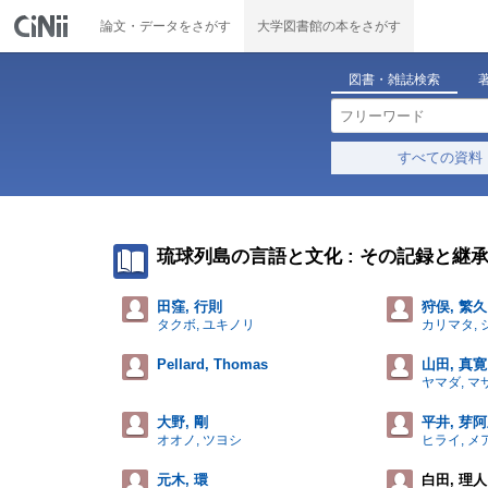
論文・データをさがす
大学図書館の本をさがす
図書・雑誌検索
すべての資料
琉球列島の言語と文化 : その記録と継
田窪, 行則
狩俣, 繁久
タクボ, ユキノリ
カリマタ,
Pellard, Thomas
山田, 真寛
ヤマダ, マ
大野, 剛
平井, 芽
オオノ, ツヨシ
ヒライ, メ
元木, 環
白田, 理人