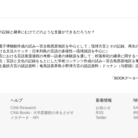
の記録と継承にむけてどのような支援ができるだろうか？
電子博物館作成の試み—宮古島西原地区を中心として；琉球方言とその記録、再生
ける文法スケッチ；日本列島の言語の多様性—琉球諸語を中心に）
言における言語衰退過程の考察—話者の体験談を通して；村落祭祀の継承に関する
在；言語と文化の記録をもとにした学術コンテンツ作成の試み—宮古島西原地区を
上嘉鉄方言の談話資料；奄美語喜界島小野津方言の談話資料；ドゥナン（与那国）
「BOOKデータ
ヘルプ
新着情報
N
CiNii Research
お知らせ
K
CiNii Books - 大学図書館の本をさがす
RSS
I
メタデータ・API
Twitter
N