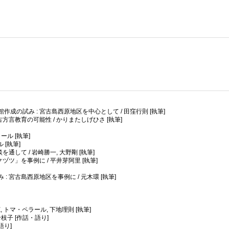
の試み : 宮古島西原地区を中心として / 田窪行則 [執筆]
言教育の可能性 / かりまたしげひさ [執筆]
ール [執筆]
 [執筆]
して / 岩崎勝一, 大野剛 [執筆]
ツ」を事例に / 平井芽阿里 [執筆]
宮古島西原地区を事例に / 元木環 [執筆]
 トマ・ペラール, 下地理則 [執筆]
枝子 [作話・語り]
語り]