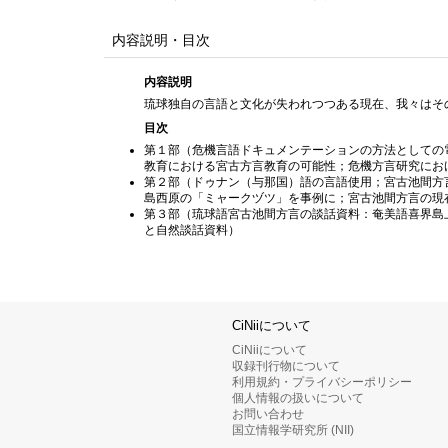
内容説明・目次
内容説明
琉球独自の言語と文化が失われつつある現在、我々はそ
目次
第１部（危機言語ドキュメンテーションの方法としての
教育における宮古方言教育の可能性；危機方言研究にお
第２部（ドゥナン（与那国）語の言語使用；宮古池間方
島西原の「ミャークヅツ」を事例に；宮古池間方言の現
第３部（琉球語宮古池間方言の談話資料：奄美語喜界島
と自然談話資料）
CiNiiについて
CiNiiについて
収録刊行物について
利用規約・プライバシーポリシー
個人情報の扱いについて
お問い合わせ
国立情報学研究所 (NII)