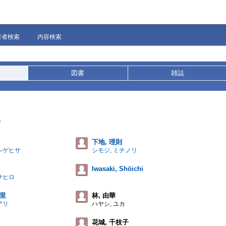
著者検索
内容検索
図書
雑誌
承
下地, 理則
 シゲヒサ
シモジ, ミチノリ
Iwasaki, Shōichi
サヒロ
阿里
林, 由華
アリ
ハヤシ, ユカ
花城, 千枝子