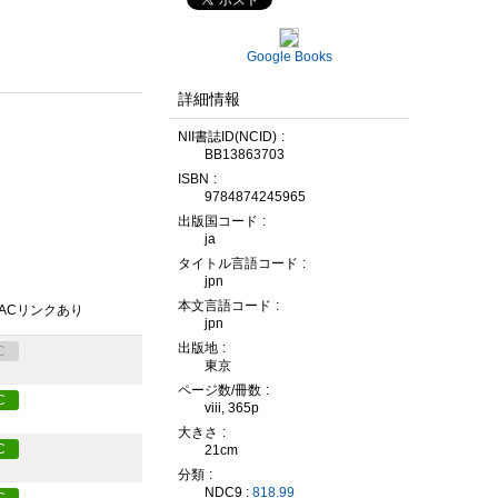
Google Books
詳細情報
NII書誌ID(NCID)
BB13863703
ISBN
9784874245965
出版国コード
ja
タイトル言語コード
jpn
本文言語コード
PACリンクあり
jpn
出版地
C
東京
ページ数/冊数
C
viii, 365p
大きさ
C
21cm
分類
NDC9 :
818.99
C