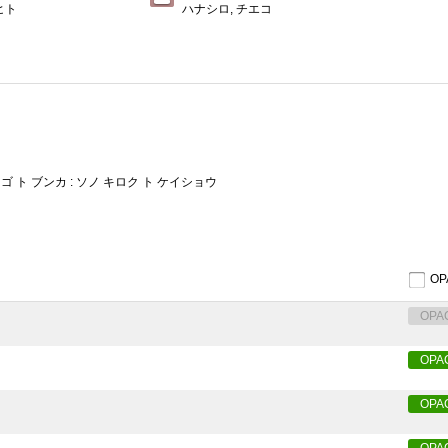
ヒト
ハナシロ, チエコ
 ト ブンカ : ソノ キロク ト ケイショウ
O
OPA
OPA
OPA
OPA