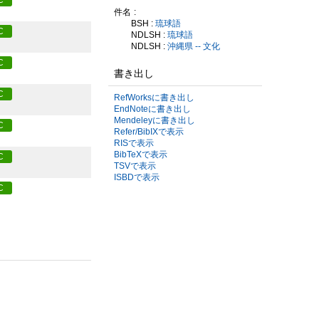
件名
BSH :
琉球語
C
NDLSH :
琉球語
NDLSH :
沖縄県 -- 文化
C
書き出し
C
RefWorksに書き出し
EndNoteに書き出し
Mendeleyに書き出し
C
Refer/BibIXで表示
RISで表示
BibTeXで表示
C
TSVで表示
ISBDで表示
C