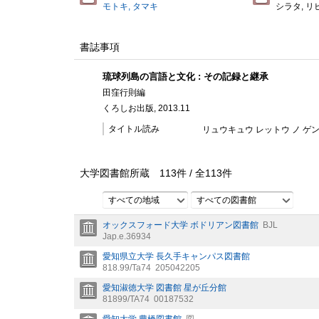
モトキ, タマキ
シラタ, リ
書誌事項
琉球列島の言語と文化 : その記録と継承
田窪行則編
くろしお出版, 2013.11
タイトル読み
リュウキュウ レットウ ノ ゲンゴ
大学図書館所蔵
113
件 /
全
113
件
すべての地域
すべての図書館
オックスフォード大学 ボドリアン図書館
BJL
Jap.e.36934
愛知県立大学 長久手キャンパス図書館
818.99/Ta74
205042205
愛知淑徳大学 図書館 星が丘分館
81899/TA74
00187532
愛知大学 豊橋図書館
図