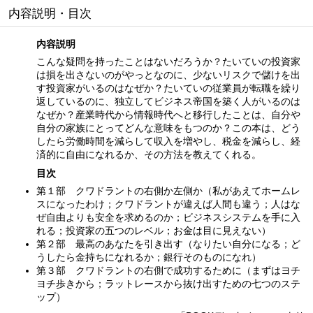
内容説明・目次
内容説明
こんな疑問を持ったことはないだろうか？たいていの投資家
は損を出さないのがやっとなのに、少ないリスクで儲けを出
す投資家がいるのはなぜか？たいていの従業員が転職を繰り
返しているのに、独立してビジネス帝国を築く人がいるのは
なぜか？産業時代から情報時代へと移行したことは、自分や
自分の家族にとってどんな意味をもつのか？この本は、どう
したら労働時間を減らして収入を増やし、税金を減らし、経
済的に自由になれるか、その方法を教えてくれる。
目次
第１部 クワドラントの右側か左側か（私があえてホームレ
スになったわけ；クワドラントが違えば人間も違う；人はな
ぜ自由よりも安全を求めるのか；ビジネスシステムを手に入
れる；投資家の五つのレベル；お金は目に見えない）
第２部 最高のあなたを引き出す（なりたい自分になる；ど
うしたら金持ちになれるか；銀行そのものになれ）
第３部 クワドラントの右側で成功するために（まずはヨチ
ヨチ歩きから；ラットレースから抜け出すための七つのステ
ップ）