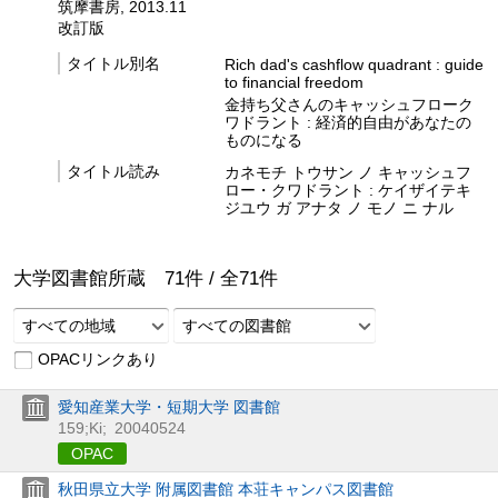
筑摩書房, 2013.11
改訂版
タイトル別名
Rich dad's cashflow quadrant : guide
to financial freedom
金持ち父さんのキャッシュフローク
ワドラント : 経済的自由があなたの
ものになる
タイトル読み
カネモチ トウサン ノ キャッシュフ
ロー・クワドラント : ケイザイテキ
ジユウ ガ アナタ ノ モノ ニ ナル
大学図書館所蔵
71
件 /
全
71
件
すべての地域
すべての図書館
OPACリンクあり
愛知産業大学・短期大学 図書館
159;Ki;
20040524
OPAC
秋田県立大学 附属図書館 本荘キャンパス図書館