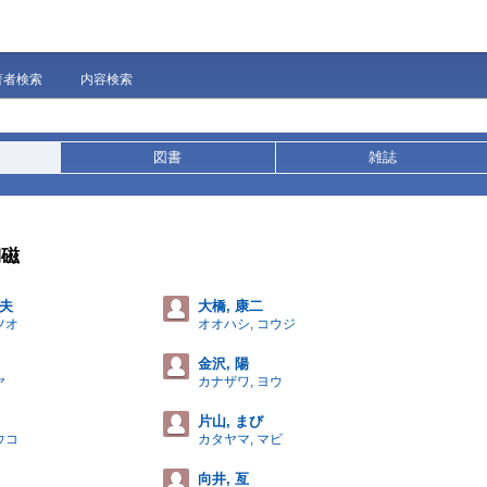
著者検索
内容検索
図書
雑誌
陶磁
達夫
大橋, 康二
ツオ
オオハシ, コウジ
金沢, 陽
ヤ
カナザワ, ヨウ
片山, まび
ウコ
カタヤマ, マビ
向井, 亙