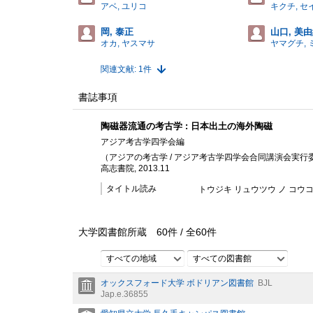
アベ, ユリコ
キクチ, セ
岡, 泰正
山口, 美
オカ, ヤスマサ
ヤマグチ, 
関連文献: 1件
書誌事項
陶磁器流通の考古学 : 日本出土の海外陶磁
アジア考古学四学会編
（アジアの考古学 / アジア考古学四学会合同講演会実行委員会
高志書院, 2013.11
タイトル読み
トウジキ リュウツウ ノ コウコ
大学図書館所蔵
60
件 /
全
60
件
すべての地域
すべての図書館
オックスフォード大学 ボドリアン図書館
BJL
Jap.e.36855