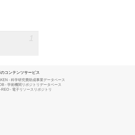
1
IIのコンテンツサービス
AKEN - 科学研究費助成事業データベース
RDB - 学術機関リポジトリデータベース
II-REO - 電子リソースリポジトリ