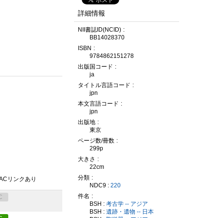
詳細情報
NII書誌ID(NCID)
BB14028370
ISBN
9784862151278
出版国コード
ja
タイトル言語コード
jpn
本文言語コード
jpn
出版地
東京
ページ数/冊数
299p
大きさ
22cm
分類
PACリンクあり
NDC9 :
220
件名
C
BSH :
考古学 -- アジア
BSH :
遺跡・遺物 -- 日本