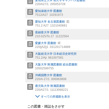
愛知県立大学 長久手キャンパス図書館
220/A27/1
205053728
愛知淑徳大学 図書館
7512/A27
10291973
愛知大学 名古屋図書館
図
751.2:A27
1321040681
亜細亜大学 図書館
210.025/To 27
11222564
愛媛大学 図書館
研
220||AZ||1
031201714889
大阪経済大学 日本経済史研究所
751.2/Aji
961007581
大阪大学 附属図書館 総合図書館
10502599755
沖縄国際大学 図書館
220/A-27/1
006963808
鹿児島大学 附属図書館
220/A27/1
11113068221
すべての所蔵館を表示
この図書・雑誌をさがす