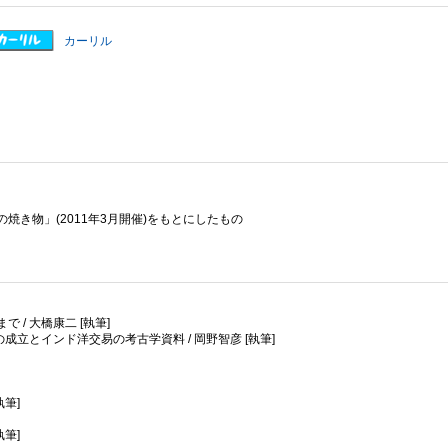
カーリル
き物」(2011年3月開催)をもとにしたもの
 / 大橋康二 [執筆]
成立とインド洋交易の考古学資料 / 岡野智彦 [執筆]
執筆]
執筆]