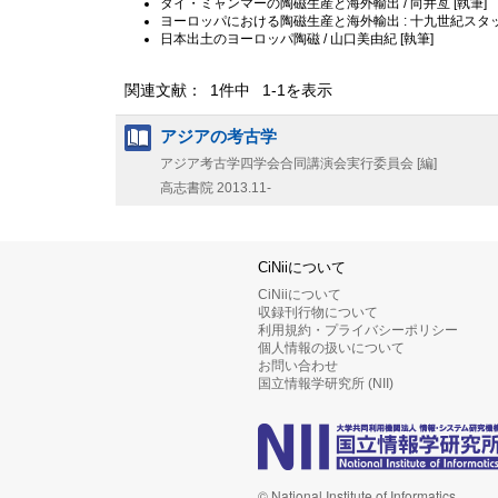
タイ・ミャンマーの陶磁生産と海外輸出 / 向井亙 [執筆]
ヨーロッパにおける陶磁生産と海外輸出 : 十九世紀スタッ
日本出土のヨーロッパ陶磁 / 山口美由紀 [執筆]
関連文献： 1件中 1-1を表示
アジアの考古学
アジア考古学四学会合同講演会実行委員会 [編]
高志書院
2013.11-
CiNiiについて
CiNiiについて
収録刊行物について
利用規約・プライバシーポリシー
個人情報の扱いについて
お問い合わせ
国立情報学研究所 (NII)
© National Institute of Informatics