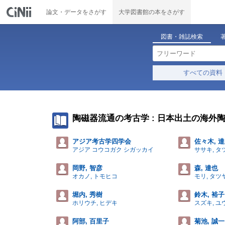
論文・データをさがす
大学図書館の本をさがす
図書・雑誌検索
すべての資料
陶磁器流通の考古学 : 日本出土の海外
アジア考古学四学会
佐々木, 
アジア コウコガク シガッカイ
ササキ, タ
岡野, 智彦
森, 達也
オカノ, トモヒコ
モリ, タツ
堀内, 秀樹
鈴木, 裕子
ホリウチ, ヒデキ
スズキ, ユ
阿部, 百里子
菊池, 誠一