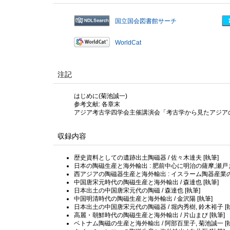
国立国会図書館サーチ
WorldCat
注記
はじめに(菊池誠一)
参考文献: 各章末
アジア考古学四学会主催講演会「考古学から見たアジアの焼
収録内容
歴史資料としての遺跡出土陶磁器 / 佐々木達夫 [執筆]
日本の陶磁生産と海外輸出 : 肥前中心に明治の薩摩,瀬戸まで
西アジアの陶磁器生産と海外輸出 : イスラーム陶器産業の
中国唐宋元時代の陶磁生産と海外輸出 / 森達也 [執筆]
日本出土の中国唐宋元代の陶磁 / 森達也 [執筆]
中国明清時代の陶磁生産と海外輸出 / 金沢陽 [執筆]
日本出土の中国唐宋元代の陶磁器 / 堀内秀樹, 鈴木裕子 [
高麗・朝鮮時代の陶磁生産と海外輸出 / 片山まび [執筆]
ベトナム陶磁の生産と海外輸出 / 阿部百里子, 菊池誠一 [