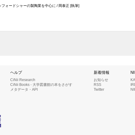
フォードシャーの製陶業を中心に / 岡泰正 [執筆]
ヘルプ
新着情報
N
CiNii Research
お知らせ
K
CiNii Books - 大学図書館の本をさがす
RSS
I
メタデータ・API
Twitter
N