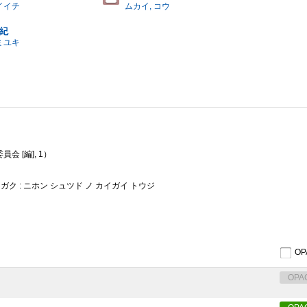
イイチ
ムカイ, コウ
由紀
ミユキ
 [編], 1）
ガク : ニホン シュツド ノ カイガイ トウジ
O
OPA