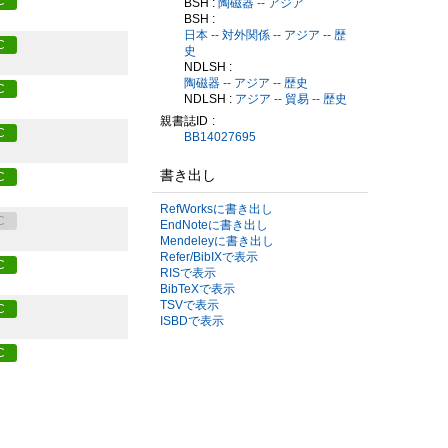
C
BSH :
陶磁器 -- アジア
BSH :
日本 -- 対外関係 -- アジア -- 歴
C
史
NDLSH :
陶磁器 -- アジア -- 歴史
C
NDLSH :
アジア -- 貿易 -- 歴史
親書誌ID
C
BB14027695
書き出し
C
RefWorksに書き出し
C
EndNoteに書き出し
Mendeleyに書き出し
Refer/BibIXで表示
C
RISで表示
BibTeXで表示
TSVで表示
C
ISBDで表示
C