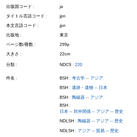
出版国コード
ja
タイトル言語コード
jpn
本文言語コード
jpn
出版地
東京
ページ数/冊数
299p
大きさ
22cm
分類
NDC9 :
220
件名
BSH :
考古学 -- アジア
BSH :
遺跡・遺物 -- 日本
BSH :
陶磁器 -- アジア
BSH :
日本 -- 対外関係 -- アジア -- 歴史
NDLSH :
陶磁器 -- アジア -- 歴史
NDLSH :
アジア -- 貿易 -- 歴史