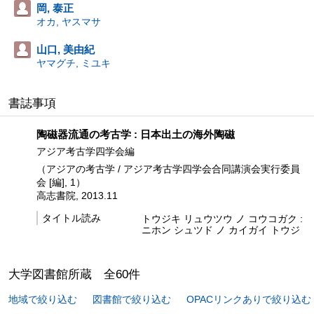
岡, 泰正
オカ, ヤスマサ
山口, 美由紀
ヤマグチ, ミユキ
書誌事項
陶磁器流通の考古学 : 日本出土の海外陶磁
アジア考古学四学会編
（アジアの考古学 / アジア考古学四学会合同講演会実行委員
会 [編], 1）
高志書院, 2013.11
タイトル読み
トウジキ リュウツウ ノ コウコガク :
ニホン シュツド ノ カイガイ トウジ
大学図書館所蔵
全
60
件
地域で絞り込む
図書館で絞り込む
OPACリンクありで絞り込む