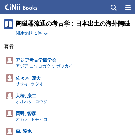
陶磁器流通の考古学 : 日本出土の海外陶磁
関連文献: 1件
著者
アジア考古学四学会
アジア コウコガク シガッカイ
佐々木, 達夫
ササキ, タツオ
大橋, 康二
オオハシ, コウジ
岡野, 智彦
オカノ, トモヒコ
森, 達也