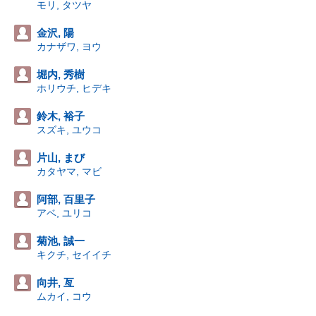
モリ, タツヤ
金沢, 陽
カナザワ, ヨウ
堀内, 秀樹
ホリウチ, ヒデキ
鈴木, 裕子
スズキ, ユウコ
片山, まび
カタヤマ, マビ
阿部, 百里子
アベ, ユリコ
菊池, 誠一
キクチ, セイイチ
向井, 亙
ムカイ, コウ