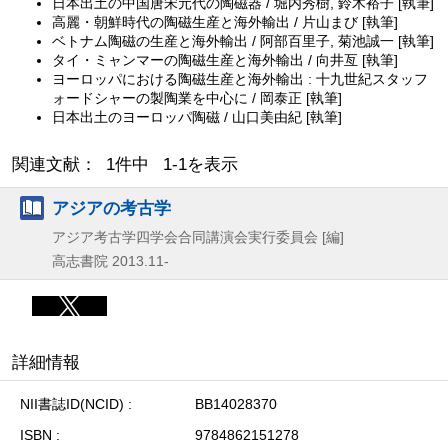
日本出土の中国唐宋元代の陶磁器 / 堀内秀樹, 鈴木裕子 [執筆]
高麗・朝鮮時代の陶磁生産と海外輸出 / 片山まび [執筆]
ベトナム陶磁の生産と海外輸出 / 阿部百里子, 菊池誠一 [執筆]
タイ・ミャンマーの陶磁生産と海外輸出 / 向井亙 [執筆]
ヨーロッパにおける陶磁生産と海外輸出 : 十九世紀スタッフ
ォードシャーの製陶業を中心に / 岡泰正 [執筆]
日本出土のヨーロッパ陶磁 / 山口美由紀 [執筆]
関連文献： 1件中 1-1を表示
アジアの考古学
アジア考古学四学会合同講演会実行委員会 [編]
高志書院
2013.11-
詳細情報
NII書誌ID(NCID)
BB14028370
ISBN
9784862151278