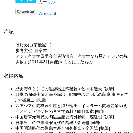
カーリル
WorldCat
注記
はじめに(菊池誠一)
参考文献: 各章末
アジア考古学四学会主催講演会「考古学から見たアジアの焼
き物」(2011年3月開催)をもとにしたもの
収録内容
歴史資料としての遺跡出土陶磁器 / 佐々木達夫 [執筆]
日本の陶磁生産と海外輸出 : 肥前中心に明治の薩摩,瀬戸まで
/ 大橋康二 [執筆]
西アジアの陶磁器生産と海外輸出 : イスラーム陶器産業の成
立とインド洋交易の考古学資料 / 岡野智彦 [執筆]
中国唐宋元時代の陶磁生産と海外輸出 / 森達也 [執筆]
日本出土の中国唐宋元代の陶磁 / 森達也 [執筆]
中国明清時代の陶磁生産と海外輸出 / 金沢陽 [執筆]