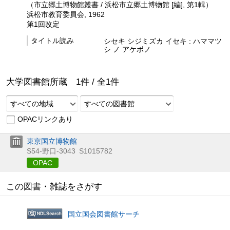
（市立郷土博物館叢書 / 浜松市立郷土博物館 [編], 第1輯）
浜松市教育委員会, 1962
第1回改定
タイトル読み
シセキ シジミズカ イセキ : ハママツ
シ ノ アケボノ
大学図書館所蔵
1
件 /
全
1
件
すべての地域
すべての図書館
OPACリンクあり
東京国立博物館
S54-野口-3043
S1015782
OPAC
この図書・雑誌をさがす
国立国会図書館サーチ