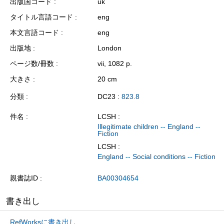
出版国コード
uk
タイトル言語コード
eng
本文言語コード
eng
出版地
London
ページ数/冊数
vii, 1082 p.
大きさ
20 cm
分類
DC23 :
823.8
件名
LCSH :
Illegitimate children -- England --
Fiction
LCSH :
England -- Social conditions -- Fiction
親書誌ID
BA00304654
書き出し
RefWorksに書き出し