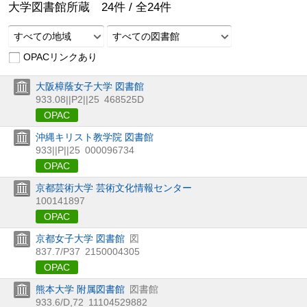
大学図書館所蔵
24
件 /
全
24
件
すべての地域
すべての図書館
OPACリンクあり
大阪樟蔭女子大学 図書館
933.08||P2||25
468525D
OPAC
沖縄キリスト教学院 図書館
933||P||25
000096734
OPAC
京都芸術大学 芸術文化情報センター
100141897
OPAC
京都女子大学 図書館
図
837.7/P37
2150004305
OPAC
熊本大学 附属図書館
図書館
933.6/D,72
11104529882