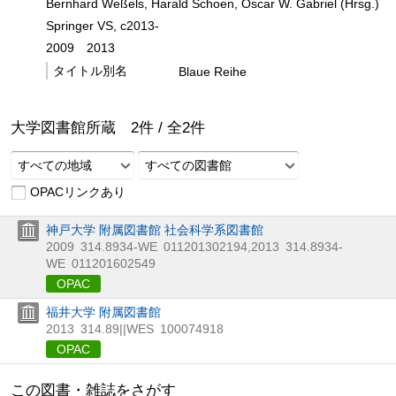
Bernhard Weßels, Harald Schoen, Oscar W. Gabriel (Hrsg.)
Springer VS, c2013-
2009
2013
タイトル別名
Blaue Reihe
大学図書館所蔵
2
件 /
全
2
件
すべての地域
すべての図書館
OPACリンクあり
神戸大学 附属図書館 社会科学系図書館
2009
314.8934-WE
011201302194
,
2013
314.8934-
WE
011201602549
OPAC
福井大学 附属図書館
2013
314.89||WES
100074918
OPAC
この図書・雑誌をさがす