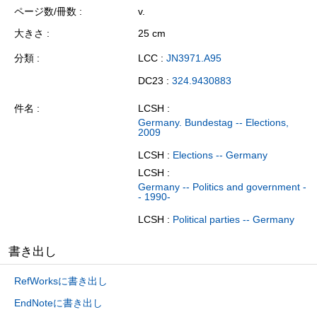
ページ数/冊数
v.
大きさ
25 cm
分類
LCC :
JN3971.A95
DC23 :
324.9430883
件名
LCSH :
Germany. Bundestag -- Elections,
2009
LCSH :
Elections -- Germany
LCSH :
Germany -- Politics and government -
- 1990-
LCSH :
Political parties -- Germany
書き出し
RefWorksに書き出し
EndNoteに書き出し