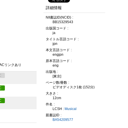
詳細情報
NII書誌ID(NCID)
BB15329543
出版国コード
ja
タイトル言語コード
jpn
本文言語コード
engjpn
原本言語コード
PACリンクあり
eng
出版地
C
[東京]
ページ数/冊数
ビデオディスク1枚 (152分)
C
大きさ
12cm
C
件名
LCSH :
Musical
親書誌ID
BA54209577