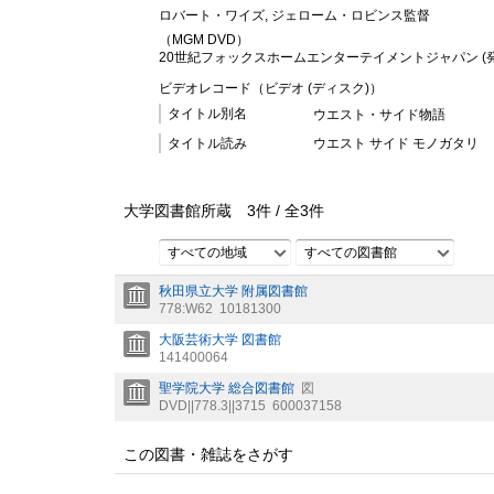
ロバート・ワイズ, ジェローム・ロビンス監督
（MGM DVD）
20世紀フォックスホームエンターテイメントジャパン (発売)
ビデオレコード（ビデオ (ディスク)）
タイトル別名
ウエスト・サイド物語
タイトル読み
ウエスト サイド モノガタリ
大学図書館所蔵
3
件 /
全
3
件
すべての地域
すべての図書館
秋田県立大学 附属図書館
778:W62
10181300
大阪芸術大学 図書館
141400064
聖学院大学 総合図書館
図
DVD||778.3||3715
600037158
この図書・雑誌をさがす