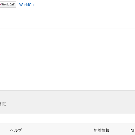
WorldCat
売)
ヘルプ
新着情報
N