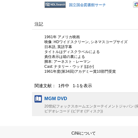
国立国会図書館サーチ
注記
1961年 アメリカ映画
映像: HDワイドスクリーン, シネマスコープサイズ
日本語, 英語字幕
タイトルはディスクラベルによる
責任表示は箱の裏による
脚本: アーネスト・レーマン
Cast: ナタリー・ウッド [ほか]
1961年度(第34回)アカデミー賞10部門受賞
関連文献： 1件中 1-1を表示
MGM DVD
20世紀フォックスホームエンターテイメントジャパン (発
ビデオレコード (ビデオ (ディスク))
CiNiiについて