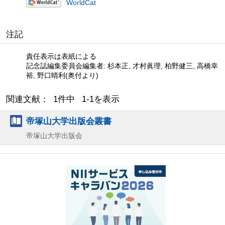
WorldCat
注記
責任表示は表紙による
記念誌編集委員会編集者: 杉本正, 才村眞理, 柏野健三, 高橋幸
裕, 野口晴利(奥付より)
関連文献： 1件中 1-1を表示
帝塚山大学出版会叢書
帝塚山大学出版会