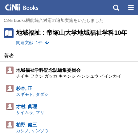
CiNii Books機能統合対応の追加実施をいたしました
地域福祉 : 帝塚山大学地域福祉学科10年
関連文献: 1件
著者
地域福祉学科記念誌編集委員会
チイキ フクシ ガッカ キネンシ ヘンシュウ イインカイ
杉本, 正
スギモト, タダシ
才村, 眞理
サイムラ, マリ
柏野, 健三
カシノ, ケンゾウ