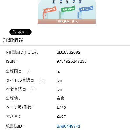
詳細情報
NII書誌ID(NCID)
BB15332082
ISBN
9784925247238
出版国コード
ja
タイトル言語コード
jpn
本文言語コード
jpn
出版地
奈良
ページ数/冊数
177p
大きさ
26cm
親書誌ID
BA86449741