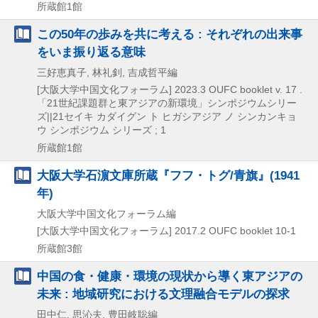
所蔵館1館
この50年の歩みを共に考える : それぞれの出来事
をいま振り返る意味
三好恵真子, 林礼釗, 吉成哲平編
[大阪大学中国文化フォーラム]
2023.3
OUFC booklet v. 17 .
「21世紀課題群と東アジアの新環境」シンポジウムシリー
ズ||21セイキ カダイグン ト ヒガシアジア ノ シンカンキョ
ウ シンポジウム シリーズ ; 1
所蔵館1館
大阪大学石濵文庫所蔵『フフ・トグ/青旗』(1941
年)
大阪大学中国文化フォーラム編
[大阪大学中国文化フォーラム]
2017.2
OUFC booklet 10-1
所蔵館3館
中国の食・健康・環境の現状から導く東アジアの
未来 : 地域研究における文理融合モデルの探求
田中仁, 思沁夫, 豊田岐聡編