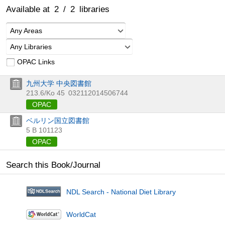
Available at
2
/
2
libraries
Any Areas
Any Libraries
OPAC Links
九州大学 中央図書館
213.6/Ko 45
032112014506744
OPAC
ベルリン国立図書館
5 B 101123
OPAC
Search this Book/Journal
NDL Search - National Diet Library
WorldCat