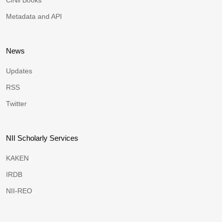
CiNii Books
Metadata and API
News
Updates
RSS
Twitter
NII Scholarly Services
KAKEN
IRDB
NII-REO