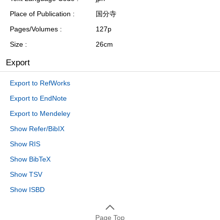
Place of Publication
国分寺
Pages/Volumes
127p
Size
26cm
Export
Export to RefWorks
Export to EndNote
Export to Mendeley
Show Refer/BibIX
Show RIS
Show BibTeX
Show TSV
Show ISBD
Page Top