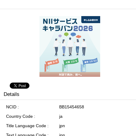
Details
NCID
BB15454658
Country Code
ja
Title Language Code
jpn
Text Language Code
jpn