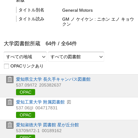
新版
タイトル別名
General Motors
タイトル読み
GM ノ ケイケン : ニホン エノ キョウ
クン
大学図書館所蔵
64
件 /
全
64
件
すべての地域
すべての図書館
OPACリンクあり
愛知県立大学 長久手キャンパス図書館
537.09/I72
205382637
OPAC
愛知工業大学 附属図書館
図
537.06||I
004717831
OPAC
愛知淑徳大学 図書館 星が丘分館
53709/I72-1
00189162
OPAC