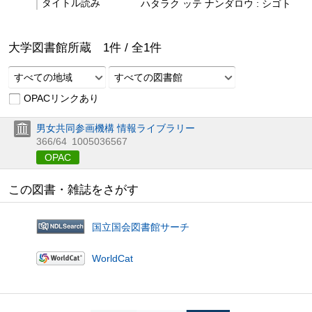
タイトル読み
ハタラク ッテ ナンダロウ : シゴト
大学図書館所蔵
1
件 /
全
1
件
すべての地域
すべての図書館
OPACリンクあり
男女共同参画機構 情報ライブラリー
366/64
1005036567
OPAC
この図書・雑誌をさがす
国立国会図書館サーチ
WorldCat