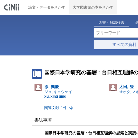
論文・データをさがす
大学図書館の本をさがす
図書・雑誌検索
すべての資料
国際日本学研究の基層 : 台日相互理解
徐, 興慶
太田, 登
ジョ, キョウケイ
オオタ, ノ
xu, xing qing
関連文献: 1件
書誌事項
国際日本学研究の基層 : 台日相互理解の思索と実践