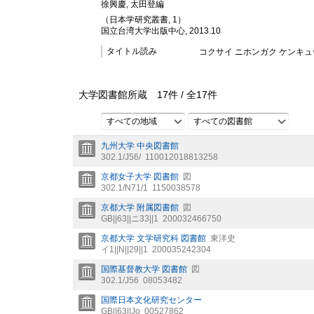
徐興慶, 太田登編
（日本学研究叢書, 1）
国立台湾大学出版中心, 2013.10
タイトル読み
コクサイ ニホンガク ケンキュウ 
大学図書館所蔵
17
件 /
全
17
件
すべての地域
すべての図書館
九州大学 中央図書館
302.1/J56/
110012018813258
京都女子大学 図書館
図
302.1/N71/1
1150038578
京都大学 附属図書館
図
GB||63||ニ33||1
200032466750
京都大学 文学研究科 図書館
東洋史
イ1||N||29||1
200035242304
国際基督教大学 図書館
図
302.1/J56
08053482
国際日本文化研究センター
GB||63||Jo
00527862