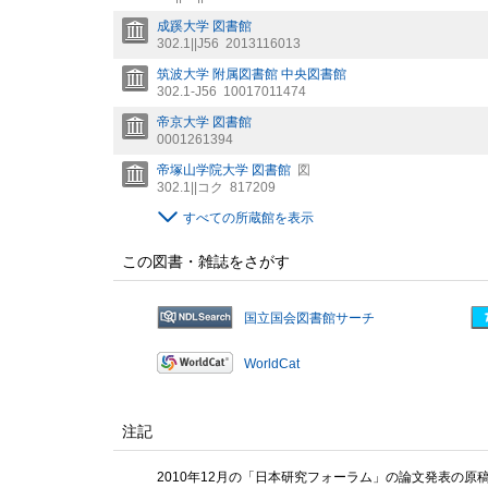
成蹊大学 図書館
302.1||J56
2013116013
筑波大学 附属図書館 中央図書館
302.1-J56
10017011474
帝京大学 図書館
0001261394
帝塚山学院大学 図書館
図
302.1||コク
817209
すべての所蔵館を表示
この図書・雑誌をさがす
国立国会図書館サーチ
WorldCat
注記
2010年12月の「日本研究フォーラム」の論文発表の原