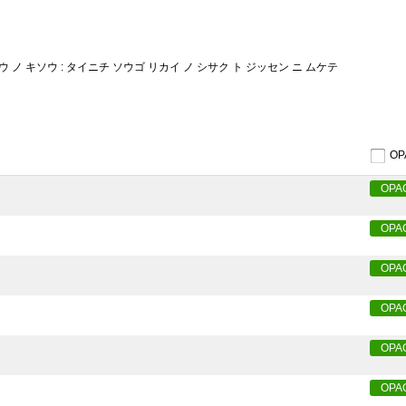
ノ キソウ : タイニチ ソウゴ リカイ ノ シサク ト ジッセン ニ ムケテ
O
OPA
OPA
OPA
OPA
OPA
OPA