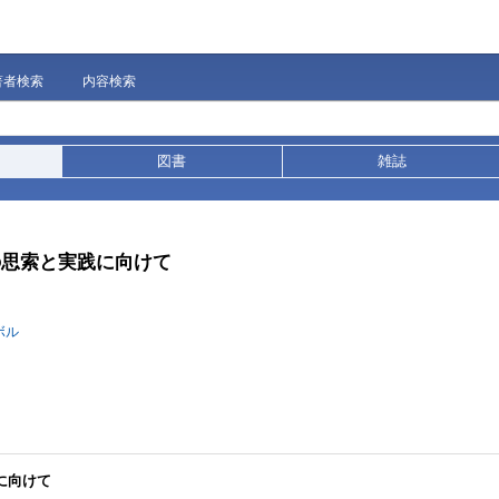
著者検索
内容検索
図書
雑誌
の思索と実践に向けて
ボル
に向けて