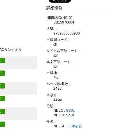
詳細情報
NII書誌ID(NCID)
BB15976664
ISBN
9789860383980
出版国コード
ch
PACリンクあり
タイトル言語コード
jpn
C
本文言語コード
jpn
出版地
C
台北
ページ数/冊数
C
248p
大きさ
C
22cm
分類
NDLC :
GB61
C
NDC10 :
210
件名
C
NDLSH :
日本研究