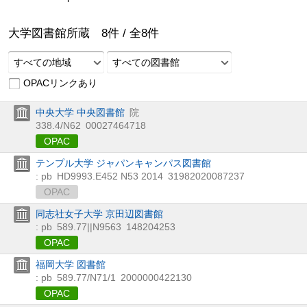
大学図書館所蔵
8
件 /
全
8
件
すべての地域
すべての図書館
OPACリンクあり
中央大学 中央図書館
院
338.4/N62
00027464718
OPAC
テンプル大学 ジャパンキャンパス図書館
: pb
HD9993.E452 N53 2014
31982020087237
OPAC
同志社女子大学 京田辺図書館
: pb
589.77||N9563
148204253
OPAC
福岡大学 図書館
: pb
589.77/N71/1
2000000422130
OPAC