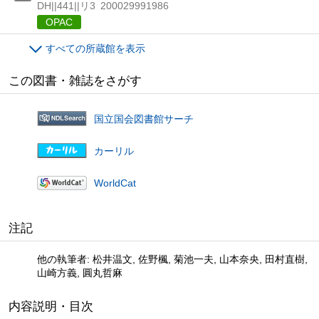
DH||441||リ3
200029991986
OPAC
すべての所蔵館を表示
この図書・雑誌をさがす
国立国会図書館サーチ
カーリル
WorldCat
注記
他の執筆者: 松井温文, 佐野楓, 菊池一夫, 山本奈央, 田村直樹,
山崎方義, 圓丸哲麻
内容説明・目次