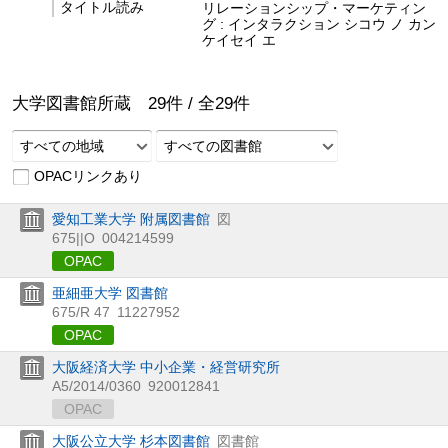
タイトル読み
リレーションシップ・マーケティン
グ : インタラクション シコウ ノ カン
ケイセイ エ
大学図書館所蔵
29
件 /
全
29
件
すべての地域
すべての図書館
OPACリンクあり
愛知工業大学 附属図書館
図
675||O
004214599
OPAC
亜細亜大学 図書館
675/R 47
11227952
OPAC
大阪経済大学 中小企業・経営研究所
A5/2014/0360
920012841
OPAC
大阪公立大学 杉本図書館
図書館