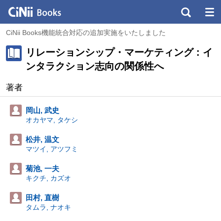
CiNii Books機能統合対応の追加実施をいたしました
リレーションシップ・マーケティング : イ
ンタラクション志向の関係性へ
著者
岡山, 武史
オカヤマ, タケシ
松井, 温文
マツイ, アツフミ
菊池, 一夫
キクチ, カズオ
田村, 直樹
タムラ, ナオキ