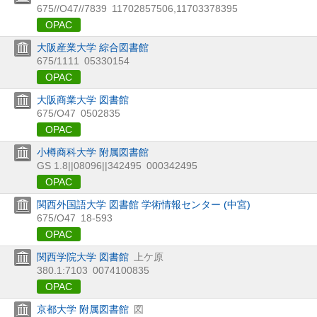
675//O47//7839
11702857506,11703378395
OPAC
大阪産業大学 綜合図書館
675/1111
05330154
OPAC
大阪商業大学 図書館
675/O47
0502835
OPAC
小樽商科大学 附属図書館
GS 1.8||08096||342495
000342495
OPAC
関西外国語大学 図書館 学術情報センター (中宮)
675/O47
18-593
OPAC
関西学院大学 図書館
上ケ原
380.1:7103
0074100835
OPAC
京都大学 附属図書館
図