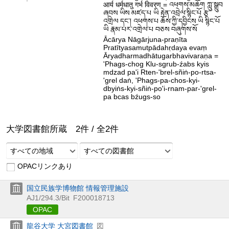
आर्य धर्मधातु गर्भ विवरण = འཕགས་མཆོག ཀླུ་སྒྲུབ
ཞབས ཡིས མཛད་པ ཡི རྟེན་འབྲེལ་སྙིང་པོ རྩ་
འགྲེལ དང་། འཕགས་པ ཆོས་ཀྱི་དབྱིངས ཡི སྙིང་པོ
ཡི རྣམ་པར་འགྲེལ་པ བཅས བཞུགས་སོ
Ācārya Nāgārjuna-praṇīta
Pratītyasamutpādahṛdaya evaṃ
Āryadharmadhātugarbhavivaraṇa =
'Phags-chog Klu-sgrub-źabs kyis
mdzad pa'i Rten-'brel-sñiṅ-po-rtsa-
'grel daṅ, 'Phags-pa-chos-kyi-
dbyiṅs-kyi-sñiṅ-po'i-rnam-par-'grel-
pa bcas bźugs-so
大学図書館所蔵
2
件 /
全
2
件
すべての地域
すべての図書館
OPACリンクあり
国立民族学博物館 情報管理施設
AJ1/294.3/Bit
F200018713
OPAC
龍谷大学 大宮図書館
図