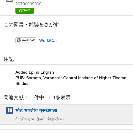
20700009900
OPAC
この図書・雑誌をさがす
WorldCat
注記
Added t.p. in English
PUB: Sarnath, Varanasi : Central Institute of Higher Tibetan
Studies
関連文献： 1件中 1-1を表示
भोट-भारतीय-ग्रन्थमाला
केन्द्रीय उच्च तिब्बती शिक्षा संस्थान