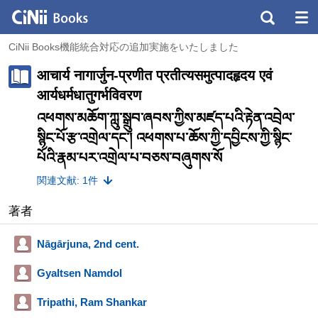
CiNii Books機能統合対応の追加実施をいたしました
आचार्य नागार्जुन-प्रणीत प्रतीत्यसमुत्पादहृदय एवं
आर्यधर्मधातुगर्भविवरण
འཕགས་མཆོག་ཀླུ་སྒྲུབ་ཞབས་ཀྱིས་མཛད་པའི་རྟེན་འབྲེལ་
སྙིང་པོ་རྩ་འགྲེལ་དང་། འཕགས་པ་ཆོས་ཀྱི་དབྱིངས་ཀྱི་སྙིང་
པོའི་རྣམ་པར་འགྲེལ་པ་བཅས་བཞུགས་སོ
関連文献: 1件
著者
Nāgārjuna, 2nd cent.
Gyaltsen Namdol
Tripathi, Ram Shankar