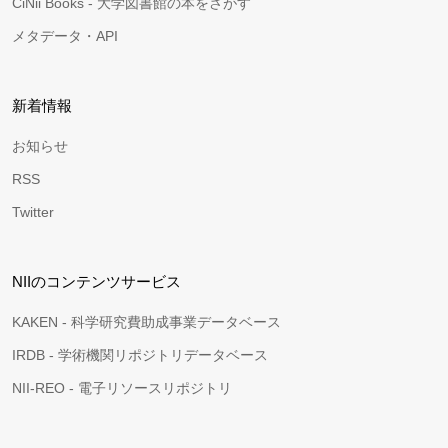
CiNii Books - 大学図書館の本をさがす
メタデータ・API
新着情報
お知らせ
RSS
Twitter
NIIのコンテンツサービス
KAKEN - 科学研究費助成事業データベース
IRDB - 学術機関リポジトリデータベース
NII-REO - 電子リソースリポジトリ