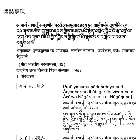
書誌事項
आचार्य नागार्जुन-प्रणीत प्रतीत्यसमुत्पादहृदय एवं आर्यधर्मधातुगर्भविवरण =
འཕགས་མཆོག་ཀླུ་སྒྲུབ་ཞབས་ཀྱིས་མཛད་པའི་རྟེན་འབྲེལ་སྙིང་པོ་རྩ་འགྲེལ་
དང་། འཕགས་པ་ཆོས་ཀྱི་དབྱིངས་ཀྱི་སྙིང་པོའི་རྣམ་པར་འགྲེལ་པ་བཅས་
བཞུགས་སོ
अनुवादक, पुनरुद्धारक एवं सम्पादक, ज्ञलछेन नमडोल ; पर्यवेक्षक, प्रो० रामशंकर
त्रिपाठी
（भोट-भारतीय-ग्रन्थमाला, 39）
केन्द्रीय उच्च तिब्बती शिक्षा-संस्थान, 1997
1. संस्करण
タイトル別名
Pratītyasamutpādahṛdaya and
Āryadharmadhātugarbhavivaraṇa of
Ācārya Nāgārguna [i.e. Nāgārjuna]
आचार्य नागार्जुन प्रणीत प्रतीत्यसमुत्पाद हृदय एवं
आर्य धर्मधातु गर्भ विवरण
འཕགས་མཆོག ཀླུ་སྒྲུབ ཞབས ཡིས མཛད་པ ཡི
རྟེན་འབྲེལ་སྙིང་པོ རྩ་འགྲེལ དང་། འཕགས་པ ཆོས་
ཀྱི་དབྱིངས ཡི སྙིང་པོ ཡི རྣམ་པར་འགྲེལ་པ བཅས
བཞུགས་སོ
タイトル読み
आचार्य नागार्जुन प्रणीत प्रतीत्यसमुत्पाद हृदय एवं