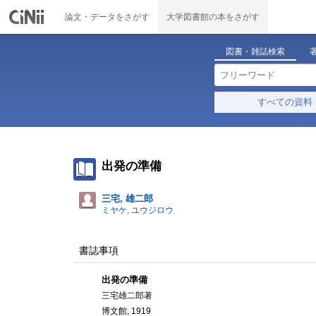
論文・データをさがす
大学図書館の本をさがす
図書・雑誌検索
すべての資料
出発の準備
三宅, 雄二郎
ミヤケ, ユウジロウ
書誌事項
出発の準備
三宅雄二郎著
博文館, 1919