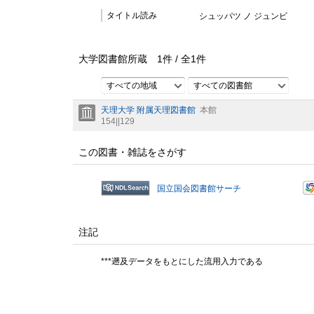
タイトル読み
シュッパツ ノ ジュンビ
大学図書館所蔵
1
件 /
全
1
件
すべての地域
すべての図書館
天理大学 附属天理図書館
本館
154||129
この図書・雑誌をさがす
国立国会図書館サーチ
注記
***遡及データをもとにした流用入力である