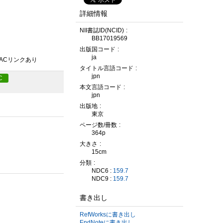
詳細情報
NII書誌ID(NCID)
BB17019569
出版国コード
ja
PACリンクあり
タイトル言語コード
jpn
C
本文言語コード
jpn
出版地
東京
ページ数/冊数
364p
大きさ
15cm
分類
NDC6 :
159.7
NDC9 :
159.7
書き出し
RefWorksに書き出し
EndNoteに書き出し