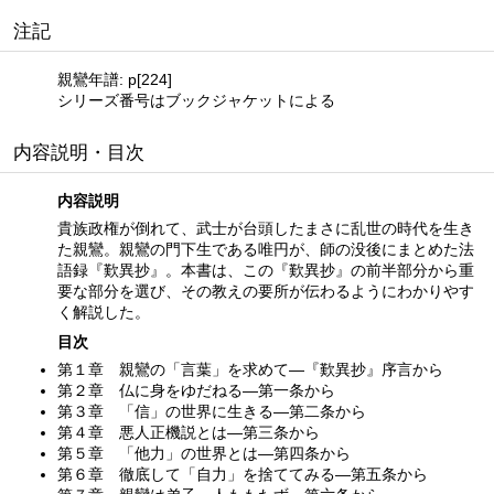
注記
親鸞年譜: p[224]
シリーズ番号はブックジャケットによる
内容説明・目次
内容説明
貴族政権が倒れて、武士が台頭したまさに乱世の時代を生き
た親鸞。親鸞の門下生である唯円が、師の没後にまとめた法
語録『歎異抄』。本書は、この『歎異抄』の前半部分から重
要な部分を選び、その教えの要所が伝わるようにわかりやす
く解説した。
目次
第１章 親鸞の「言葉」を求めて—『歎異抄』序言から
第２章 仏に身をゆだねる—第一条から
第３章 「信」の世界に生きる—第二条から
第４章 悪人正機説とは—第三条から
第５章 「他力」の世界とは—第四条から
第６章 徹底して「自力」を捨ててみる—第五条から