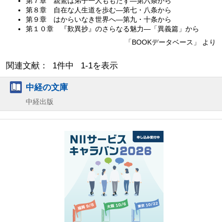
第７章 親鸞は弟子一人ももたず—第六条から
第８章 自在な人生道を歩む—第七・八条から
第９章 はからいなき世界へ—第九・十条から
第１０章 『歎異抄』のさらなる魅力—「異義篇」から
「BOOKデータベース」 より
関連文献： 1件中 1-1を表示
中経の文庫
中経出版