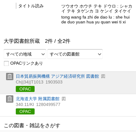
タイトル読み
ツウオウ ホウチ テキ ドウロ : シャカ
イ テキ タゲンカ ヨ ケンイ タイケイ
tong wang fa zhi de dao lu : she hui
de duo yuan hua yu quan wei ti xi
大学図書館所蔵
2
件 /
全
2
件
すべての地域
すべての図書館
OPACリンクあり
日本貿易振興機構 アジア経済研究所 図書館
図
Ch||34||T1013
1903503
OPAC
北海道大学 附属図書館
図
340.11/KI
1280499577
OPAC
この図書・雑誌をさがす