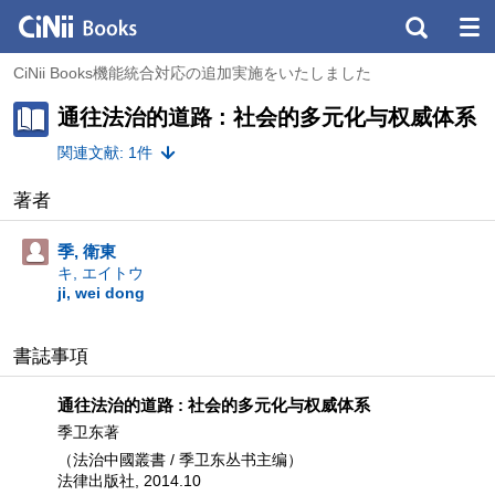
CiNii Books機能統合対応の追加実施をいたしました
通往法治的道路 : 社会的多元化与权威体系
関連文献: 1件
著者
季, 衛東
キ, エイトウ
ji, wei dong
書誌事項
通往法治的道路 : 社会的多元化与权威体系
季卫东著
（法治中國叢書 / 季卫东丛书主编）
法律出版社, 2014.10