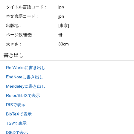
タイトル言語コード
jpn
本文言語コード
jpn
出版地
[東京]
ページ数/冊数
冊
大きさ
30cm
書き出し
RefWorksに書き出し
EndNoteに書き出し
Mendeleyに書き出し
Refer/BibIXで表示
RISで表示
BibTeXで表示
TSVで表示
ISBDで表示