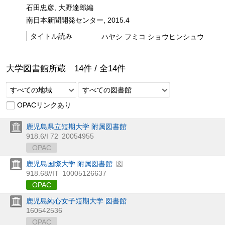
石田忠彦, 大野達郎編
南日本新聞開発センター, 2015.4
タイトル読み
ハヤシ フミコ ショウヒンシュウ
大学図書館所蔵
14
件 /
全
14
件
すべての地域
すべての図書館
OPACリンクあり
鹿児島県立短期大学 附属図書館
918.6/I 72
20054955
OPAC
鹿児島国際大学 附属図書館
図
918.68//IT
10005126637
OPAC
鹿児島純心女子短期大学 図書館
160542536
OPAC