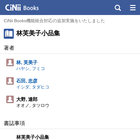
CiNii Books機能統合対応の追加実施をいたしました
林芙美子小品集
著者
林, 芙美子
ハヤシ, フミコ
石田, 忠彦
イシダ, タダヒコ
大野, 達郎
オオノ, タツロウ
書誌事項
林芙美子小品集