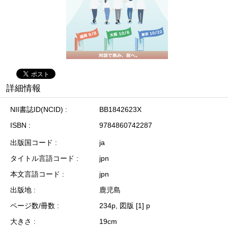
詳細情報
NII書誌ID(NCID)
BB1842623X
ISBN
9784860742287
出版国コード
ja
タイトル言語コード
jpn
本文言語コード
jpn
出版地
鹿児島
ページ数/冊数
234p, 図版 [1] p
大きさ
19cm