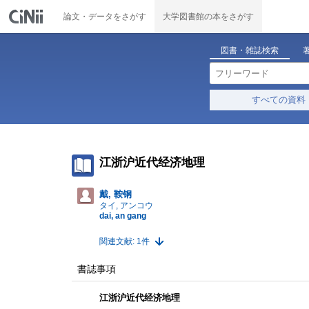
論文・データをさがす
大学図書館の本をさがす
図書・雑誌検索
すべての資料
江浙沪近代经济地理
戴, 鞍钢
タイ, アンコウ
dai, an gang
関連文献: 1件
書誌事項
江浙沪近代经济地理