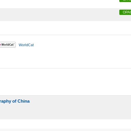
OPA
WorldCat
phy of China