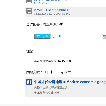
00150007140
広島大学 図書館 中央図書館
332.22:G-54:2
1500480847
この図書・雑誌をさがす
カーリル
注記
参考征引文献目录: p245-258
関連文献： 1件中 1-1を表示
中国近代经济地理 = Modern economic geogra
吴松弟主编 ; 戴鞍钢副主编
华东师范大学出版社