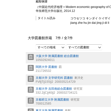
戴鞍钢著
（中国近代经济地理 = Modern economic geography o
华东师范大学出版社, 2014.12
タイトル読み
コウセツコ キンダイ ケイザイ
jiang zhe hu jin dai jing ji di li
大学図書館所蔵
7
件 /
全
7
件
すべての地域
すべての図書館
大阪大学 附属図書館 総合図書館
10502924011
関西大学 図書館
図
211726532
京都大学 文学研究科 図書館
東洋史
FVf||T||155||2
200035214729
京都大学 吉田南総合図書館
研究室
332.2||C||40||2
200032734121
京都府立大学 附属図書館
研究室
700012585
東北大学 附属図書館
本館