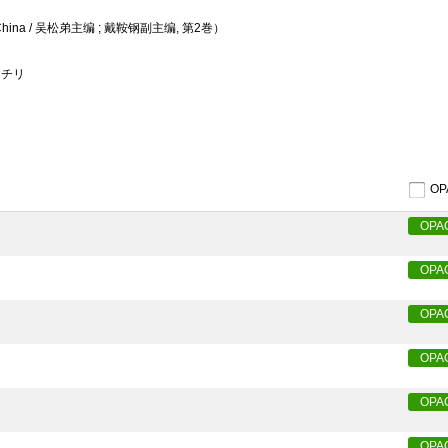
f China / 吴松弟主编 ; 戴鞍钢副主编, 第2巻）
 チリ
O
OPA
OPA
OPA
OPA
OPA
OPA