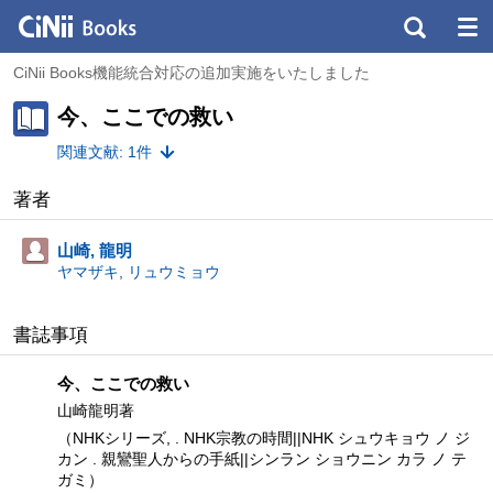
CiNii Books機能統合対応の追加実施をいたしました
今、ここでの救い
関連文献: 1件
著者
山崎, 龍明
ヤマザキ, リュウミョウ
書誌事項
今、ここでの救い
山崎龍明著
（NHKシリーズ, . NHK宗教の時間||NHK シュウキョウ ノ ジ
カン . 親鸞聖人からの手紙||シンラン ショウニン カラ ノ テ
ガミ）