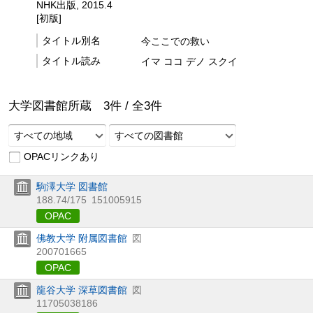
NHK出版, 2015.4
[初版]
タイトル別名
今ここでの救い
タイトル読み
イマ ココ デノ スクイ
大学図書館所蔵
3
件 /
全
3
件
すべての地域
すべての図書館
OPACリンクあり
駒澤大学 図書館
188.74/175
151005915
OPAC
佛教大学 附属図書館
図
200701665
OPAC
龍谷大学 深草図書館
図
11705038186