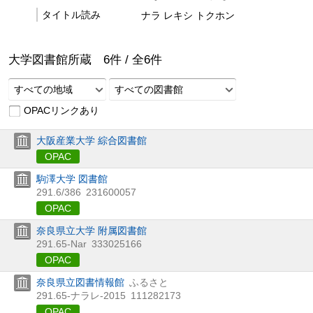
タイトル読み
ナラ レキシ トクホン
大学図書館所蔵
6
件 /
全
6
件
すべての地域
すべての図書館
OPACリンクあり
大阪産業大学 綜合図書館
OPAC
駒澤大学 図書館
291.6/386
231600057
OPAC
奈良県立大学 附属図書館
291.65-Nar
333025166
OPAC
奈良県立図書情報館
ふるさと
291.65-ナラレ-2015
111282173
OPAC