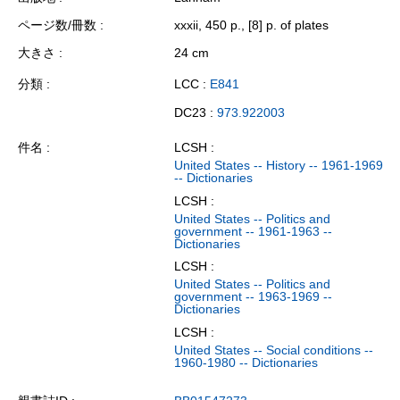
ページ数/冊数
xxxii, 450 p., [8] p. of plates
大きさ
24 cm
分類
LCC :
E841
DC23 :
973.922003
件名
LCSH :
United States -- History -- 1961-1969
-- Dictionaries
LCSH :
United States -- Politics and
government -- 1961-1963 --
Dictionaries
LCSH :
United States -- Politics and
government -- 1963-1969 --
Dictionaries
LCSH :
United States -- Social conditions --
1960-1980 -- Dictionaries