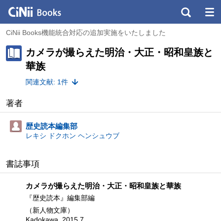
CiNii Books機能統合対応の追加実施をいたしました
カメラが撮らえた明治・大正・昭和皇族と
華族
関連文献: 1件
著者
歴史読本編集部
レキシ ドクホン ヘンシュウブ
書誌事項
カメラが撮らえた明治・大正・昭和皇族と華族
『歴史読本』編集部編
（新人物文庫）
Kadokawa, 2015.7