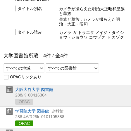
タイトル別名
カメラが撮らえた明治大正昭和皇族
と華族
皇族と華族 : カメラが撮らえた明
治・大正・昭和
タイトル読み
カメラ ガ トラエタ メイジ・タイシ
ョウ・ショウワ コウゾク ト カゾク
大学図書館所蔵
4
件 /
全
4
件
すべての地域
すべての図書館
OPACリンクあり
大阪大谷大学 図書館
288/K
00416364
OPAC
学習院大学 図書館
史料館
288.4A/R25k
0101105888
OPAC