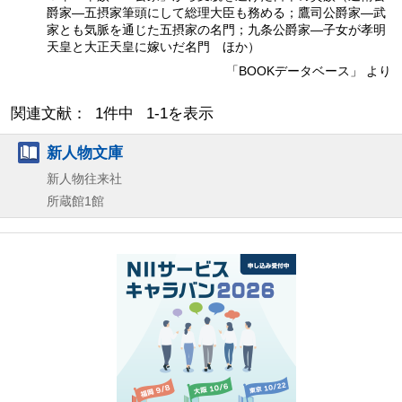
爵家—五摂家筆頭にして総理大臣も務める；鷹司公爵家—武
家とも気脈を通じた五摂家の名門；九条公爵家—子女が孝明
天皇と大正天皇に嫁いだ名門 ほか）
「BOOKデータベース」 より
関連文献： 1件中 1-1を表示
新人物文庫
新人物往来社
所蔵館1館