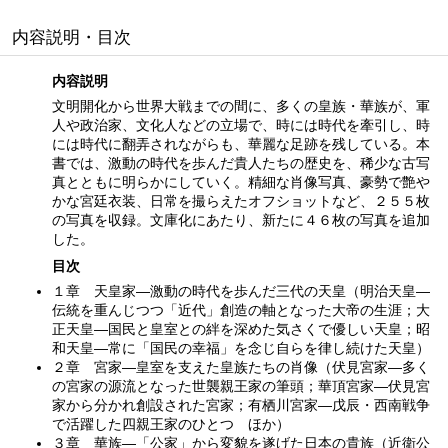
内容説明・目次
内容説明
文明開化から世界大戦までの間に、多くの皇族・華族が、軍
人や政治家、文化人などの立場で、時には時代を牽引し、時
には時代に翻弄されながらも、華麗な足跡を残している。本
書では、激動の時代を歩んだ貴人たちの歴史を、稀少な古写
真とともに明らかにしていく。精細な肖像写真、豪勢で艶や
かな宮廷衣装、日常を撮らえたオフショットなど、２５５枚
の写真を収録。文庫化にあたり、新たに４６枚の写真を追加
した。
目次
１章 天皇家—激動の時代を歩んだ三代の天皇（明治天皇—
伝統を重んじつつ「近代」創造の軸となった大帝の生涯；大
正天皇—国民と皇室との絆を深めた気さくで優しい天皇；昭
和天皇—常に「国民の幸福」を念じ自らを律し続けた天皇）
２章 宮家—皇室を支えた皇族たちの肖像（伏見宮家—多く
の宮家の源流となった世襲親王家の筆頭；華頂宮家—伏見宮
家から分かれ創設された宮家；有栖川宮家—戊辰・西南戦争
で活躍した四親王家のひとつ ほか）
３章 華族—「公家」から変貌を遂げた日本の貴族（近衛公