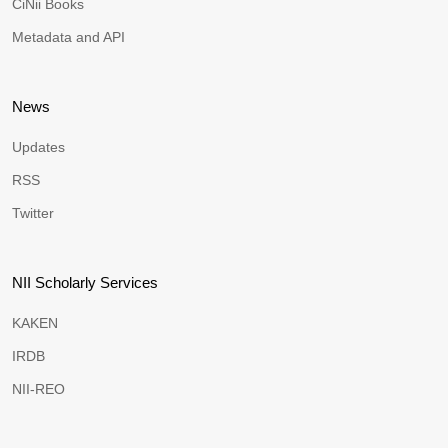
CiNii Books
Metadata and API
News
Updates
RSS
Twitter
NII Scholarly Services
KAKEN
IRDB
NII-REO