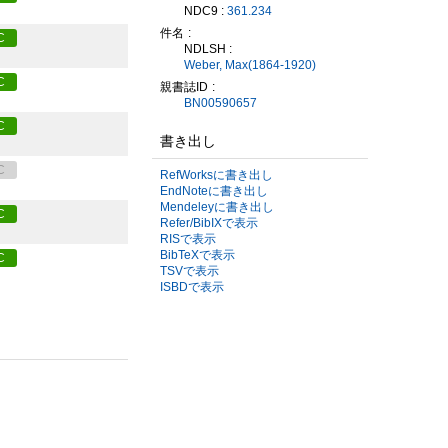
NDC9 :
361.234
件名
C
NDLSH :
Weber, Max(1864-1920)
C
親書誌ID
BN00590657
C
書き出し
C
RefWorksに書き出し
EndNoteに書き出し
Mendeleyに書き出し
C
Refer/BibIXで表示
RISで表示
BibTeXで表示
C
TSVで表示
ISBDで表示