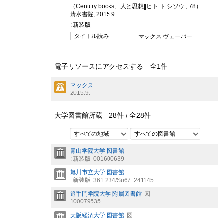
（Century books, . 人と思想||ヒト ト シソウ ; 78）
清水書院, 2015.9
: 新装版
タイトル読み
マックス ヴェーバー
電子リソースにアクセスする 全
1
件
マックス.
2015.9.
大学図書館所蔵
28
件 /
全
28
件
すべての地域
すべての図書館
青山学院大学 図書館
: 新装版
001600639
旭川市立大学 図書館
: 新装版
361.234/Su67
241145
追手門学院大学 附属図書館
図
100079535
大阪経済大学 図書館
図