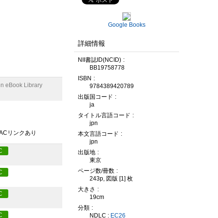
Google Books
詳細情報
NII書誌ID(NCID)
BB19758778
ISBN
n eBook Library
9784389420789
出版国コード
ja
タイトル言語コード
jpn
PACリンクあり
本文言語コード
jpn
C
出版地
東京
ページ数/冊数
C
243p, 図版 [1] 枚
大きさ
C
19cm
分類
C
NDLC :
EC26