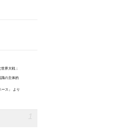
次世界大戦；
認識の主体的
ベース」 より
1