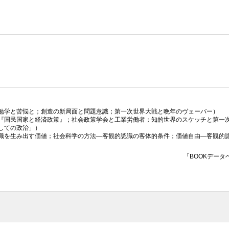
勉学と苦悩と；創造の新局面と問題意識；第一次世界大戦と晩年のヴェーバー）
『国民国家と経済政策』；社会政策学会と工業労働者；知的世界のスケッチと第一
しての政治」）
識を生み出す価値；社会科学の方法—客観的認識の客体的条件；価値自由—客観的
「BOOKデータ