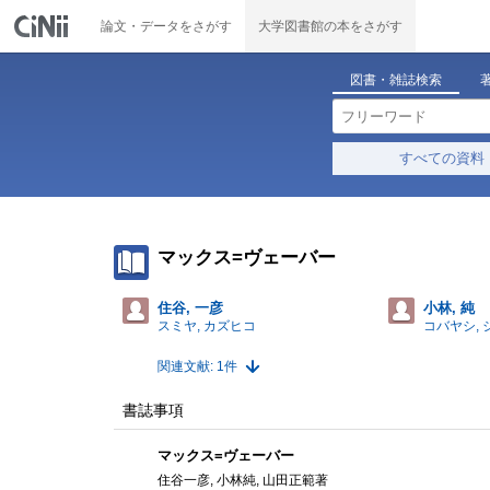
論文・データをさがす
大学図書館の本をさがす
図書・雑誌検索
すべての資料
マックス=ヴェーバー
住谷, 一彦
小林, 純
スミヤ, カズヒコ
コバヤシ, 
関連文献: 1件
書誌事項
マックス=ヴェーバー
住谷一彦, 小林純, 山田正範著