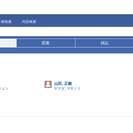
著者検索
内容検索
図書
雑誌
山田, 正範
ジュン
ヤマダ, マサノリ