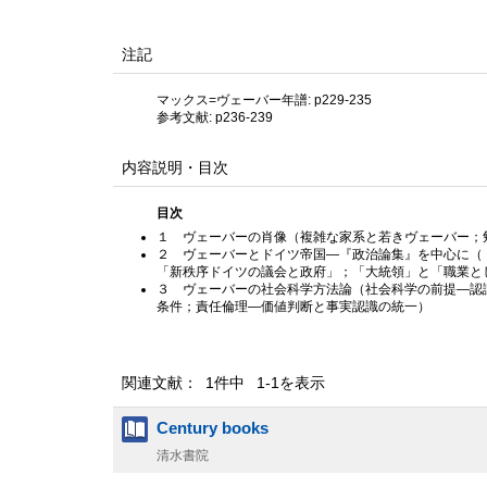
注記
マックス=ヴェーバー年譜: p229-235
参考文献: p236-239
内容説明・目次
目次
１ ヴェーバーの肖像（複雑な家系と若きヴェーバー；
２ ヴェーバーとドイツ帝国—『政治論集』を中心に（
「新秩序ドイツの議会と政府」；「大統領」と「職業と
３ ヴェーバーの社会科学方法論（社会科学の前提—認
条件；責任倫理—価値判断と事実認識の統一）
関連文献： 1件中 1-1を表示
Century books
清水書院