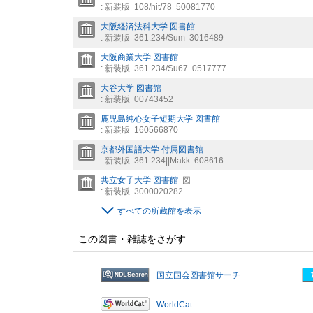
: 新装版
108/hit/78
50081770
大阪経済法科大学 図書館
: 新装版
361.234/Sum
3016489
大阪商業大学 図書館
: 新装版
361.234/Su67
0517777
大谷大学 図書館
: 新装版
00743452
鹿児島純心女子短期大学 図書館
: 新装版
160566870
京都外国語大学 付属図書館
: 新装版
361.234||Makk
608616
共立女子大学 図書館
図
: 新装版
3000020282
すべての所蔵館を表示
この図書・雑誌をさがす
国立国会図書館サーチ
WorldCat