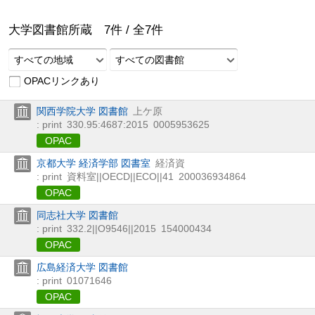
大学図書館所蔵
7
件 /
全
7
件
すべての地域
すべての図書館
OPACリンクあり
関西学院大学 図書館
上ケ原
: print
330.95:4687:2015
0005953625
OPAC
京都大学 経済学部 図書室
経済資
: print
資料室||OECD||ECO||41
200036934864
OPAC
同志社大学 図書館
: print
332.2||O9546||2015
154000434
OPAC
広島経済大学 図書館
: print
01071646
OPAC