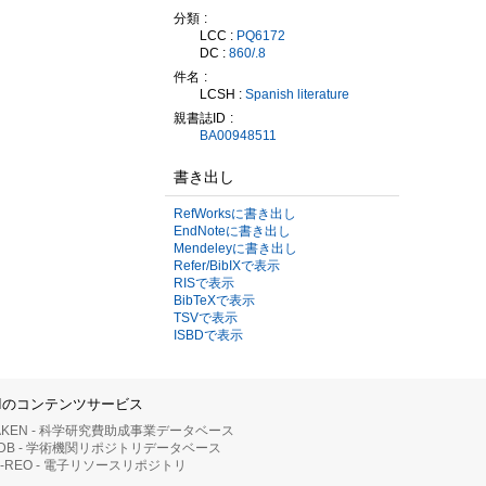
分類
LCC :
PQ6172
DC :
860/.8
件名
LCSH :
Spanish literature
親書誌ID
BA00948511
書き出し
RefWorksに書き出し
EndNoteに書き出し
Mendeleyに書き出し
Refer/BibIXで表示
RISで表示
BibTeXで表示
TSVで表示
ISBDで表示
IIのコンテンツサービス
AKEN - 科学研究費助成事業データベース
RDB - 学術機関リポジトリデータベース
II-REO - 電子リソースリポジトリ