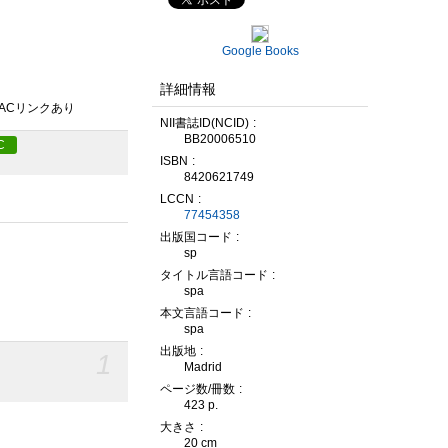
Google Books
詳細情報
PACリンクあり
NII書誌ID(NCID)
BB20006510
C
ISBN
8420621749
LCCN
77454358
出版国コード
sp
タイトル言語コード
spa
本文言語コード
spa
出版地
1
Madrid
ページ数/冊数
423 p.
大きさ
20 cm