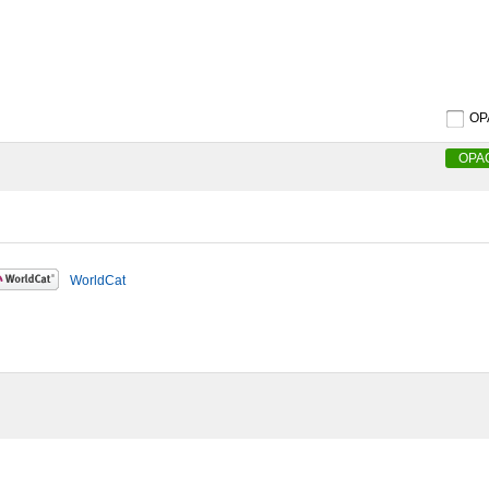
O
OPA
WorldCat