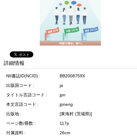
詳細情報
NII書誌ID(NCID)
BB2008759X
出版国コード
ja
タイトル言語コード
jpn
本文言語コード
jpneng
出版地
[東海村 (茨城県)]
ページ数/冊数
117p
付属資料
26cm