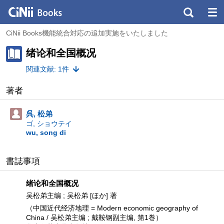
CiNii Books機能統合対応の追加実施をいたしました
绪论和全国概况
関連文献: 1件
著者
呉, 松弟
ゴ, ショウテイ
wu, song di
書誌事項
绪论和全国概况
吴松弟主编 ; 吴松弟 [ほか] 著
（中国近代经济地理 = Modern economic geography of
China / 吴松弟主编 ; 戴鞍钢副主编, 第1巻）