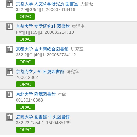
京都大学 人文科学研究所 図書室
人情セ
332.9||G/54||1
200037813416
OPAC
京都大学 文学研究科 図書館
東洋史
FVf||T||155||1
200035214710
OPAC
京都大学 吉田南総合図書館
研究室
332.2||C||40||1
200032734112
OPAC
京都府立大学 附属図書館
研究室
700012362
OPAC
東北大学 附属図書館
本館
00150140388
OPAC
広島大学 図書館 中央図書館
332.22:G-54:1
1500485139
OPAC