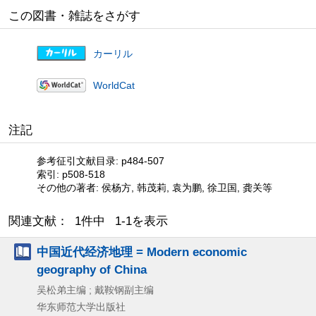
この図書・雑誌をさがす
カーリル
WorldCat
注記
参考征引文献目录: p484-507
索引: p508-518
その他の著者: 侯杨方, 韩茂莉, 袁为鹏, 徐卫国, 龚关等
関連文献： 1件中 1-1を表示
中国近代经济地理 = Modern economic
geography of China
吴松弟主编 ; 戴鞍钢副主编
华东师范大学出版社