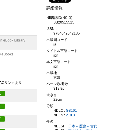
詳細情報
NII書誌ID(NCID)
BB20515525
ISBN
9784642042185
出版国コード
n eBook Library
ja
タイトル言語コード
 eBooks
jpn
本文言語コード
jpn
出版地
東京
PACリンクあり
ページ数/冊数
319,8p
C
大きさ
22cm
分類
C
NDLC :
GB161
NDC9 :
210.3
C
件名
NDLSH :
日本 -- 歴史 -- 古代