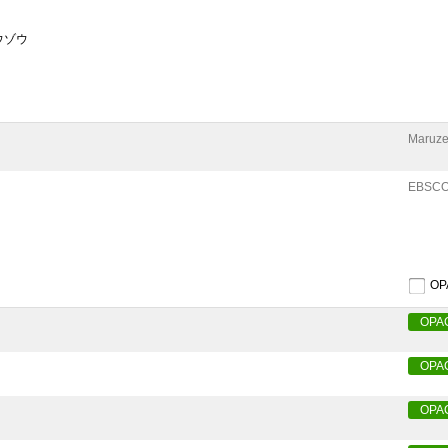
ウゾウ
Maruze
EBSCO
O
OPA
OPA
OPA