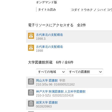
オンデマンド版
タイトル読み
コダイ トウホク ノ シハイ コ
電子リソースにアクセスする 全
2
件
古代東北の支配構造
1998.3.
古代東北の支配構造
1998
大学図書館所蔵
6
件 /
全
6
件
すべての地域
すべての図書館
岡山大学 図書館
学部
210.3/Su 96
016000521162
神戸大学 附属図書館 人文科学図書館
210-3-SZU
020202102418
就実大学 図書館
002820963