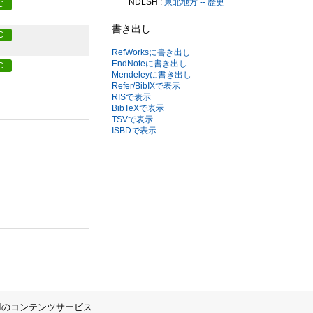
NDLSH :
東北地方 -- 歴史
C
書き出し
C
RefWorksに書き出し
EndNoteに書き出し
C
Mendeleyに書き出し
Refer/BibIXで表示
RISで表示
BibTeXで表示
TSVで表示
ISBDで表示
IIのコンテンツサービス