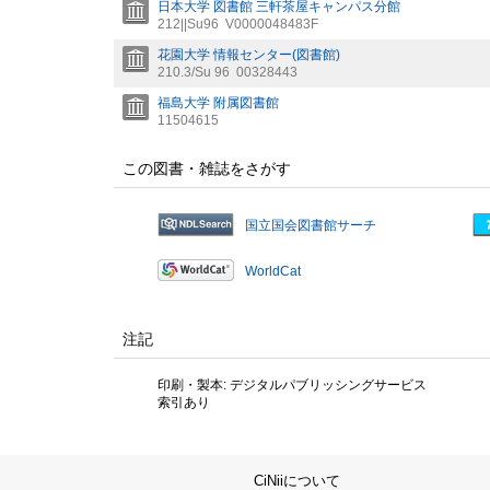
日本大学 図書館 三軒茶屋キャンパス分館
212||Su96
V0000048483F
花園大学 情報センター(図書館)
210.3/Su 96
00328443
福島大学 附属図書館
11504615
この図書・雑誌をさがす
国立国会図書館サーチ
WorldCat
注記
印刷・製本: デジタルパブリッシングサービス
索引あり
CiNiiについて